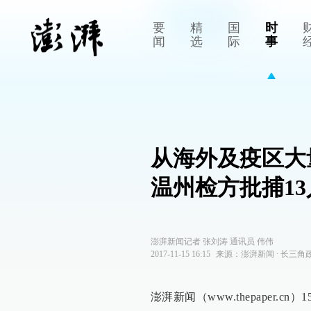
要
精
国
时
闻
选
际
事
从海外及疫区大
温州检方批捕13
澎湃新闻记者 张刘涛 通讯员 伟伟
2017-11-15 16:15
来源：
澎湃新闻
∙
长三角
澎湃新闻（www.thepaper