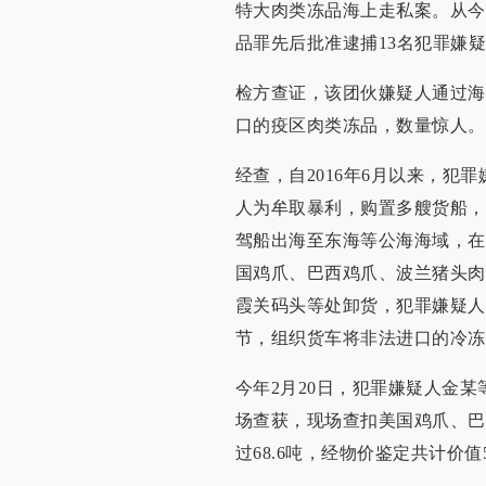
特大肉类冻品海上走私案。从今
品罪先后批准逮捕13名犯罪嫌
检方查证，该团伙嫌疑人通过海
口的疫区肉类冻品，数量惊人。
经查，自2016年6月以来，犯
人为牟取暴利，购置多艘货船，
驾船出海至东海等公海海域，在
国鸡爪、巴西鸡爪、波兰猪头肉
霞关码头等处卸货，犯罪嫌疑人
节，组织货车将非法进口的冷冻
今年2月20日，犯罪嫌疑人金
场查获，现场查扣美国鸡爪、巴
过68.6吨，经物价鉴定共计价值