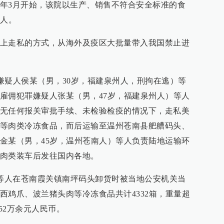
年3月开始，该院以生产、销售不符合安全标准的食
疑人。
上走私的方式，从海外及疫区大批量带入我国禁止进
罪嫌疑人侯某（男，30岁，福建泉州人，刑拘在逃）等
雇佣犯罪嫌疑人张某（男，47岁，福建泉州人）等人
无任何报关审批手续、未检验检疫的情况下，走私美
等肉类冷冻食品，而后运输至温州苍南县舥艚码头、
金某（男，45岁，温州苍南人）等人负责陆地运输环
肉类装车后发往国内各地。
某等人在苍南霞关镇南坪码头卸货时被当地公安机关当
西鸡爪、波兰猪头肉等冷冻食品共计4332箱，重量超
52万余元人民币。