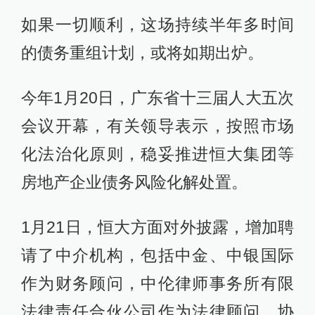
如果一切顺利，这场持续半年多时间
的债务重组计划，或将如期出炉。
今年1月20日，广东省十三届人大五次
会议开幕，有关领导表示，按照市场
化法治化原则，稳妥推进恒大集团等
房地产企业债务风险化解处置。
1月21日，恒大方面对外披露，增加聘
请了中介机构，包括中金、中银国际
作为财务顾问，中伦律师事务所有限
法律责任合伙公司作为法律顾问，协