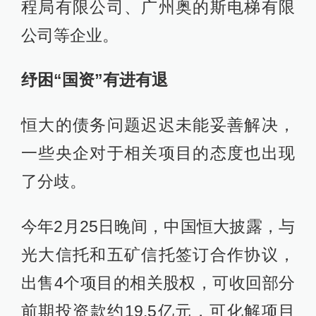
程局有限公司、广州奥的斯电梯有限
公司等企业。
纾困“国资”有进有退
恒大的债务问题迟迟未能妥善解决，
一些央企对于相关项目的态度也出现
了分歧。
今年2月25日晚间，中国恒大披露，与
光大信托和五矿信托签订合作协议，
出售4个项目的相关股权，可收回部分
前期投资款约19.5亿元，可化解项目