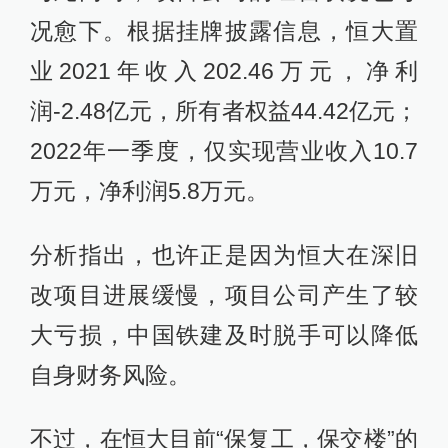
况愈下。根据挂牌披露信息，恒大置
业2021年收入202.46万元，净利
润-2.48亿元，所有者权益44.42亿元；
2022年一季度，仅实现营业收入10.7
万元，净利润5.8万元。
分析指出，也许正是因为恒大在深旧
改项目进展缓慢，项目公司产生了较
大亏损，中国铁建及时脱手可以降低
自身财务风险。
不过，在恒大目前“保复工，保交楼”的