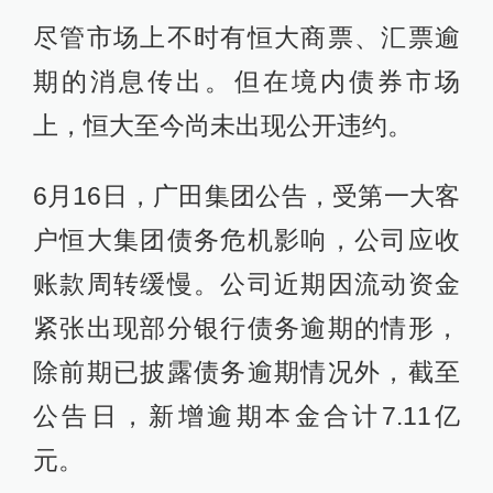
尽管市场上不时有恒大商票、汇票逾
期的消息传出。但在境内债券市场
上，恒大至今尚未出现公开违约。
6月16日，广田集团公告，受第一大客
户恒大集团债务危机影响，公司应收
账款周转缓慢。公司近期因流动资金
紧张出现部分银行债务逾期的情形，
除前期已披露债务逾期情况外，截至
公告日，新增逾期本金合计7.11亿
元。