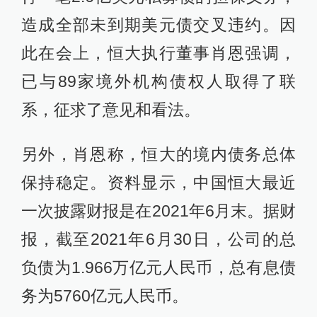
造成全部未到期美元债交叉违约。因
此在会上，恒大执行董事肖恩强调，
已与89家境外机构债权人取得了联
系，征求了意见和看法。
另外，肖恩称，恒大的境内债务总体
保持稳定。资料显示，中国恒大最近
一次披露财报是在2021年6月末。据财
报，截至2021年6月30日，公司的总
负债为1.966万亿元人民币，总有息债
务为5760亿元人民币。