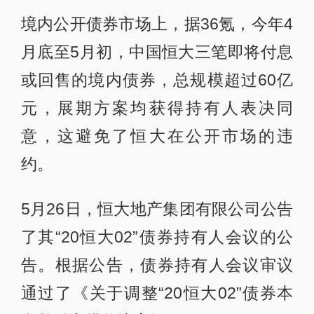
境内公开债券市场上，据36氪，今年4
月底至5月初，中国恒大三笔即将付息
或回售的境内债券，总规模超过60亿
元，展期方案均获得持有人表决同
意，这避免了恒大在公开市场的违
约。
5月26日，恒大地产集团有限公司公告
了其“20恒大02”债券持有人会议的公
告。根据公告，债券持有人会议审议
通过了《关于调整“20恒大02”债券本