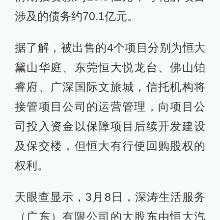
涉及的债务约70.1亿元。
据了解，被出售的4个项目分别为恒大
黛山华庭、东莞恒大悦龙台、佛山铂
睿府、广深国际文旅城，信托机构将
接管项目公司的运营管理，向项目公
司投入资金以保障项目后续开发建设
及保交楼，但恒大有行使回购股权的
权利。
天眼查显示，3月8日，深涛生活服务
（广东）有限公司的大股东由恒大汽