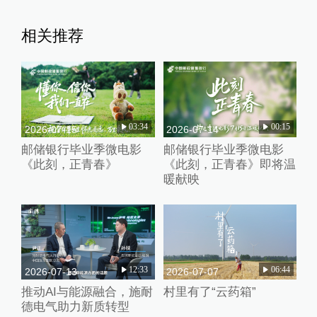
相关推荐
03:34
00:15
2026-07-15
2026-07-14
邮储银行毕业季微电影
邮储银行毕业季微电影
《此刻，正青春》
《此刻，正青春》即将温
暖献映
12:33
06:44
2026-07-13
2026-07-07
推动AI与能源融合，施耐
村里有了“云药箱”
德电气助力新质转型