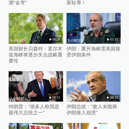
测“金穹”
家耻辱！
00:26
01:11
8小时前
1小时前
美国财长贝森特：霍尔木
伊朗：重开海峡需美国接
兹海峡将逐步失去战略重
受伊朗条件
要性
00:51
00:32
1小时前
1小时前
特朗普：“很多人称我是
伊朗总统：“敌人未能将
最伟大总统之一”
伊朗推入崩溃”