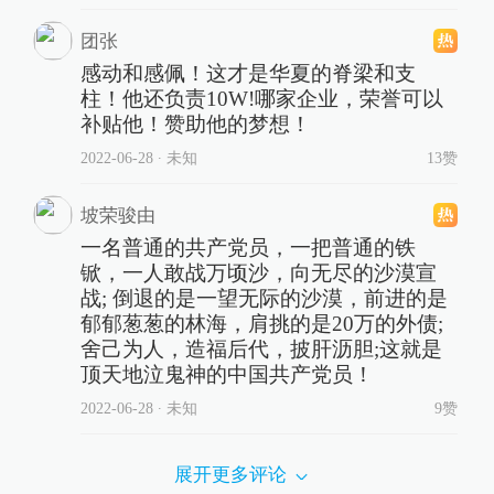
团张
感动和感佩！这才是华夏的脊梁和支
柱！他还负责10W!哪家企业，荣誉可以
补贴他！赞助他的梦想！
2022-06-28
∙ 未知
13赞
坡荣骏由
一名普通的共产党员，一把普通的铁
锨，一人敢战万顷沙，向无尽的沙漠宣
战; 倒退的是一望无际的沙漠，前进的是
郁郁葱葱的林海，肩挑的是20万的外债;
舍己为人，造福后代，披肝沥胆;这就是
顶天地泣鬼神的中国共产党员！
2022-06-28
∙ 未知
9赞
展开更多评论