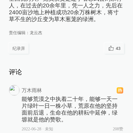
人，在过去的20余年里，凭一人之力，先后在
2400亩沙地上种植成功20余万株树木，将寸
草不生的沙丘变为草木葱茏的绿洲。
责任编辑：
龙云杰
纪录湃
43
评论
万木雨林
能够荒漠之中执着二十年，能够一天一
片绿叶一日一株小草，荒原在他的坚持
面前后退，生命在他的耕耘中延伸，绿
塬就是他的赞歌。
2022-06-28
∙ 未知
208赞