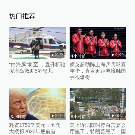
热门推荐
00:22
01:29
4小时前
4小时前
“白海豚”将至 ，直升机驰
侯英超助阵上海乒乓球嘉
援海岛救助5岁患儿
年华，直言近距离接触国
手很难得
00:21
00:34
6小时前
8小时前
耗资1750亿美元，五角
美上诉法院叫停白宫宴会
大楼拟2026年底前首
厅施工，特朗普怒了：国