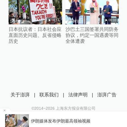
01:14
00:10
1小时前
2小时前
日本抗议者：日本社会应
沙巴土三国签署共同防务
直面历史问题、反省侵略
协议，约定一国遇袭等同
历史
全体遭袭
关于澎湃
|
联系我们
|
法律声明
|
澎湃广告
©2014~
2026
上海东方报业有限公司
沪ICP证：沪B2-20170116 | 沪ICP备14003370号
某
伊朗媒体发布伊朗最高领袖视频
互联网新闻信息服务许可证：31120170006