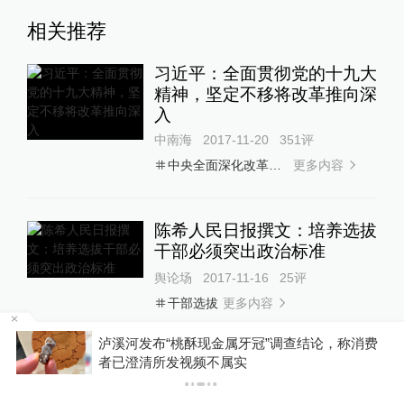
相关推荐
习近平：全面贯彻党的十九大
精神，坚定不移将改革推向深
入
中南海
2017-11-20
351
评
更多内容
中央全面深化改革领导小组
陈希人民日报撰文：培养选拔
干部必须突出政治标准
舆论场
2017-11-16
25
评
更多内容
干部选拔
费
泰国校园枪击案已致2人死亡、约20人受伤
许其亮：牢固确立习近平强军
思想在国防军队建设中的指导