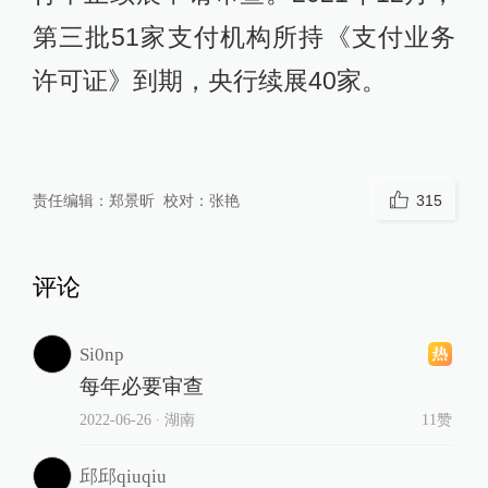
第三批51家支付机构所持《支付业务
许可证》到期，央行续展40家。
责任编辑：
郑景昕
校对：
张艳
315
评论
Si0np
每年必要审查
2022-06-26
∙ 湖南
11赞
邱邱qiuqiu