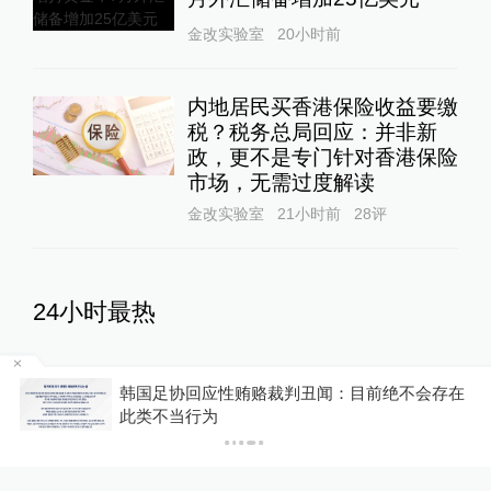
金改实验室
20小时前
内地居民买香港保险收益要缴
税？税务总局回应：并非新
政，更不是专门针对香港保险
市场，无需过度解读
金改实验室
21小时前
28
评
24小时最热
欧洲燃烧之夏：33万人大撤
江上
韩国足协回应性贿赂裁判丑闻：目前绝不会存在
离，一个升温世界的“哨兵事
此类不当行为
件”
澎湃世界观
18小时前
43
评