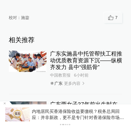
校对：
施鋆
7
相关推荐
广东实施县中托管帮扶工程推
动优质教育资源下沉——纵横
齐发力 县中“强筋骨”
中国教育报
6小时前
更多内容
广东
广东两女子37年前出生时在
医院被抱错，起诉至法院索赔
河南公安机关查实“三支一扶”招募笔试存在组织
260万余元
，
作弊犯罪行为
00:59
锋线视频
3天前
18
评