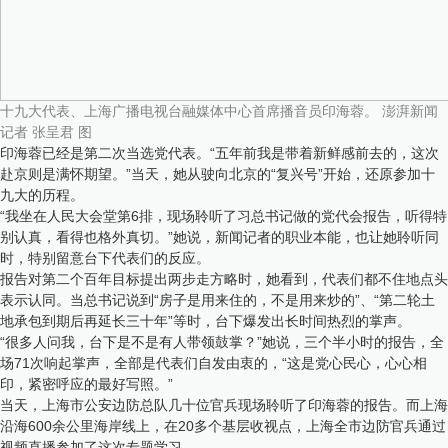
十九大代表、上海广播电视台融媒体中心首席播音员印海蓉。 澎湃新闻
记者 张呈君 图
印海蓉已经是第二次当选党代表。“五年前我是带着新鲜感前去的，这次
赴京则是满怀期望。”当天，她从驶向北京的“复兴号”开始，还原参加十
九大的历程。
“我坐在人民大会堂第6排，现场聆听了习总书记做的党代会报告，听得特
别认真，看得也格外真切。”她说，新闻记者的职业本能，也让她聆听同
时，特别留意台下代表们的反应。
报告对第二个百年目标提出两步走方略时，她看到，代表们都不住地点头
表示认同。当总书记说到“房子是用来住的，不是用来炒的”、“第二轮土
地承包到期后再延长三十年”等时，台下爆发出长时间热烈的掌声。
“很多人问我，台下是不是有人带领鼓掌？”她说，三个半小时的报告，全
场71次响起掌声，全部是代表们自发由衷的，“这是党心民心，心心相
印，紧密呼应的最好写照。”
当天，上海市公安边防总队几十位官兵现场聆听了印海蓉的报告。而上海
沿海600余公里海岸线上，在20多个基层收视点，上海全市边防官兵通过
视频直播参加了这次专题学习。