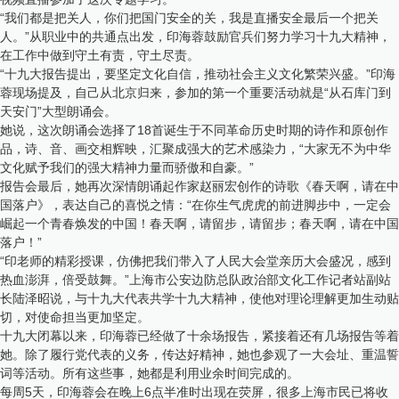
“我们都是把关人，你们把国门安全的关，我是直播安全最后一个把关
人。”从职业中的共通点出发，印海蓉鼓励官兵们努力学习十九大精神，
在工作中做到守土有责，守土尽责。
“十九大报告提出，要坚定文化自信，推动社会主义文化繁荣兴盛。”印海
蓉现场提及，自己从北京归来，参加的第一个重要活动就是“从石库门到
天安门”大型朗诵会。
她说，这次朗诵会选择了18首诞生于不同革命历史时期的诗作和原创作
品，诗、音、画交相辉映，汇聚成强大的艺术感染力，“大家无不为中华
文化赋予我们的强大精神力量而骄傲和自豪。”
报告会最后，她再次深情朗诵起作家赵丽宏创作的诗歌《春天啊，请在中
国落户》，表达自己的喜悦之情：“在你生气虎虎的前进脚步中，一定会
崛起一个青春焕发的中国！春天啊，请留步，请留步；春天啊，请在中国
落户！”
“印老师的精彩授课，仿佛把我们带入了人民大会堂亲历大会盛况，感到
热血澎湃，倍受鼓舞。”上海市公安边防总队政治部文化工作记者站副站
长陆泽昭说，与十九大代表共学十九大精神，使他对理论理解更加生动贴
切，对使命担当更加坚定。
十九大闭幕以来，印海蓉已经做了十余场报告，紧接着还有几场报告等着
她。除了履行党代表的义务，传达好精神，她也参观了一大会址、重温誓
词等活动。所有这些事，她都是利用业余时间完成的。
每周5天，印海蓉会在晚上6点半准时出现在荧屏，很多上海市民已将收