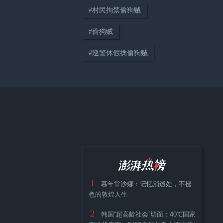
#
村民拘禁偷狗贼
04:14
#
偷狗贼
只要在路上，世界便是你的“主
#
巡警休假擒偷狗贼
场”
38:12
《顾视》城市人物专访第四期：
高校加持下大零号湾的协同发展
与城市展望
1
暮年常沙娜：记忆消逝处，不褪
色的敦煌人生
2
韩国“超高龄社会”切面：40℃国家