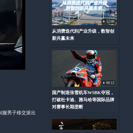
12:00
从消费迭代到产业升级，数智创
新共赢未来
00:12
国产制造张雪机车WSBK夺冠，
打破杜卡迪、雅马哈等国际品牌
对赛事长期垄断
制服男子移交派出