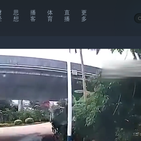
财
思
播
体
直
更
经
想
客
育
播
多