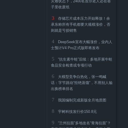
灾难状态下，2400名首尔老人还在巷
子里收废纸
3
存储芯片成本压力开始释放！余
承东称所有手机都要大规模涨价，否
则就是亏损销售
4
DeepSeek宣布大幅涨价，业内人
士预计V4 Pro正式版即将发布
5
“抗生素牛蛙”后续：多地开展牛蛙
食品安全检查或专项行动
6
大模型竞争白热化，张一鸣喊
话：字节跳动“拒绝蒸馏”，不用别人输
出换榜单排名
7
我国编制完成新版全月地质图
8
宇树科技发行价150.8元
9
“兰州拉面”多地改名“青海拉面”？