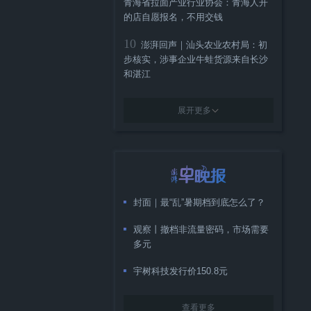
青海省拉面产业行业协会：青海人开
的店自愿报名，不用交钱
10
澎湃回声｜汕头农业农村局：初
步核实，涉事企业牛蛙货源来自长沙
和湛江
展开更多
封面｜最“乱”暑期档到底怎么了？
观察丨撤档非流量密码，市场需要
多元
宇树科技发行价150.8元
查看更多