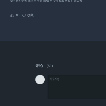
澎湃新闻记者 陈绪厚 吴睿 编辑 胡宝秀 视频来源 广州公安
88
收藏
评论
（
50
）