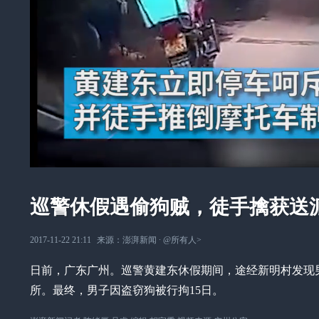
巡警休假遇偷狗贼，徒手擒获送
2017-11-22 21:11
来源：
澎湃新闻
∙
@所有人
>
日前，广东广州。巡警黄建东休假期间，途经新明村发现
所。最终，男子因盗窃狗被行拘15日。