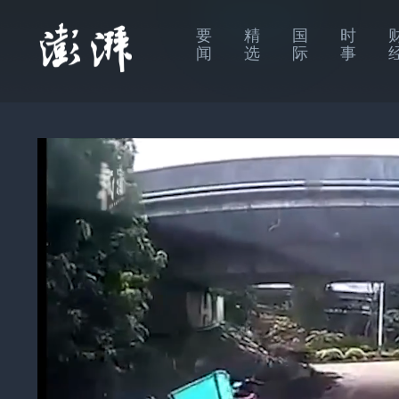
要
精
国
时
闻
选
际
事