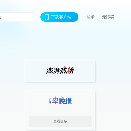
登录
下载客户端
无障碍
查看更多