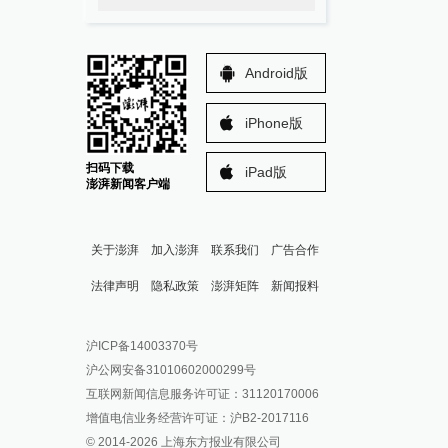
Android版
iPhone版
扫码下载
iPad版
澎湃新闻客户端
关于澎湃
加入澎湃
联系我们
广告合作
法律声明
隐私政策
澎湃矩阵
新闻报料
报料热线: 021-962866
澎湃新闻微博
沪ICP备14003370号
报料邮箱: news@thepaper.cn
澎湃新闻公众号
沪公网安备31010602000299号
澎湃新闻抖音号
互联网新闻信息服务许可证：31120170006
派生万物开放平台
增值电信业务经营许可证：沪B2-2017116
© 2014-
2026
上海东方报业有限公司
IP SHANGHAI