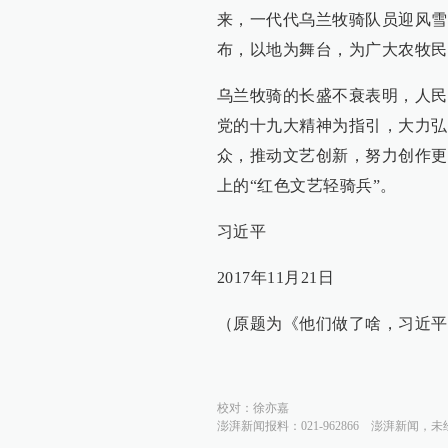
来，一代代乌兰牧骑队员迎风雪
布，以地为舞台，为广大农牧民
乌兰牧骑的长盛不衰表明，人民
党的十九大精神为指引，大力弘
众，推动文艺创新，努力创作更
上的“红色文艺轻骑兵”。
习近平
2017年11月21日
（原题为《他们做了啥，习近平
校对：
徐亦嘉
澎湃新闻报料：021-962866
澎湃新闻，未