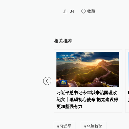
34
收藏
相关推荐
闻眼丨中国式现代化为何
习近平总书记今年以来治国理政
科技现代化？总书记作出
纪实丨砥砺初心使命 把党建设得
引
更加坚强有力
#
习近平
#
乌兰牧骑