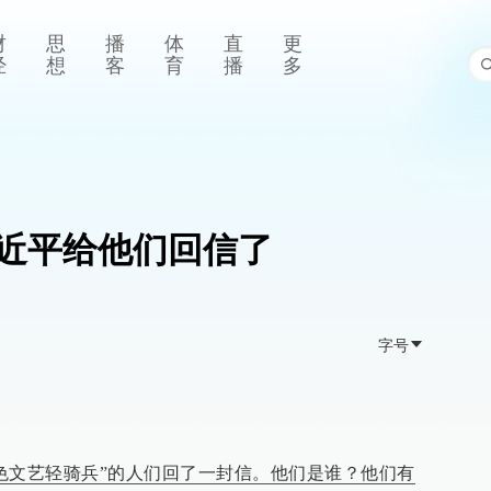
财
思
播
体
直
更
经
想
客
育
播
多
近平给他们回信了
字号
红色文艺轻骑兵”的人们回了一封信。他们是谁？他们有