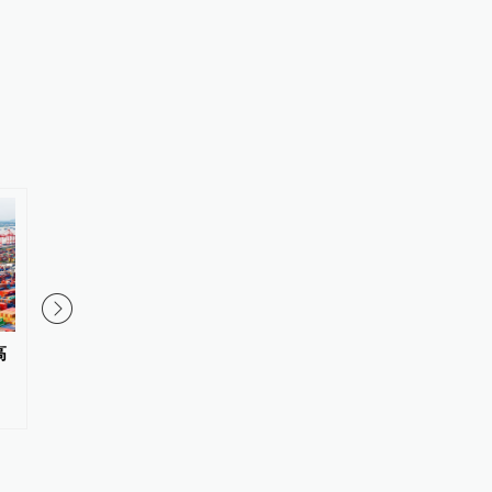
高
学习新语丨坚持党的全面领导和
时政新闻眼丨中国式现
党中央集中统一领导
关键在科技现代化？总
战略指引