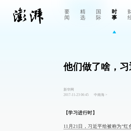
要
精
国
时
闻
选
际
事
他们做了啥，习
新华网
2017-11-23 06:45
中南海
>
【学习进行时】
11月21日，习近平给被称为“