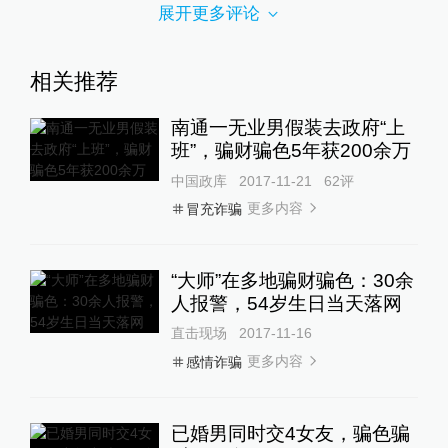
展开更多评论
相关推荐
南通一无业男假装去政府“上
班”，骗财骗色5年获200余万
中国政库
2017-11-21
62
评
更多内容
冒充诈骗
“大师”在多地骗财骗色：30余
人报警，54岁生日当天落网
直击现场
2017-11-16
更多内容
感情诈骗
已婚男同时交4女友，骗色骗