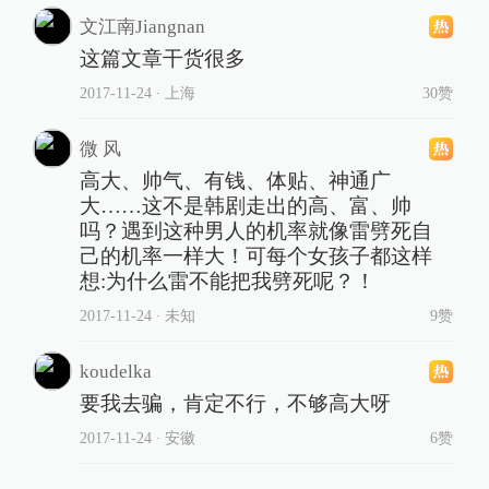
文江南Jiangnan
这篇文章干货很多
2017-11-24
∙ 上海
30赞
微 风
高大、帅气、有钱、体贴、神通广
大……这不是韩剧走出的高、富、帅
吗？遇到这种男人的机率就像雷劈死自
己的机率一样大！可每个女孩子都这样
想:为什么雷不能把我劈死呢？！
2017-11-24
∙ 未知
9赞
koudelka
要我去骗，肯定不行，不够高大呀
2017-11-24
∙ 安徽
6赞