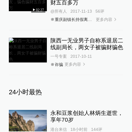
财五百多万
02:27
@所有人
2017-11-13
56
评
更多内容
重庆副镇长持假离婚证骗财骗色
陕西一无业男子自称系退居二
线副局长，两女子被骗财骗色
一号专案
2017-10-11
更多内容
诈骗
24小时最热
永和豆浆创始人林炳生逝世，
享年70岁
港台来信
18小时前
144
评