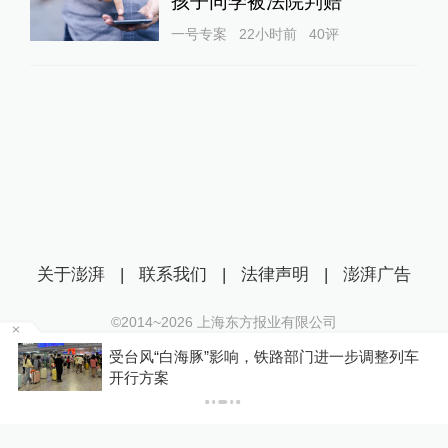
孩子同学被法院判赔
一号专案
22小时前
40
评
关于澎湃
|
联系我们
|
法律声明
|
澎湃广告
©2014~
2026
上海东方报业有限公司
沪ICP证：沪B2-20170116 | 沪ICP备14003370号
车
上海今日普降大雨，警方在街头巷尾加大警力投
互联网新闻信息服务许可证：31120170006
入处置各类险情
沪公网安备 31010602000299号