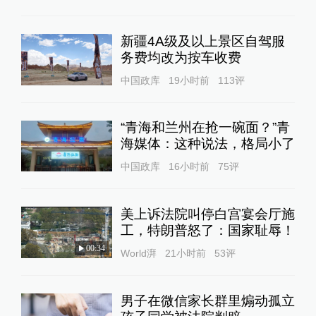
新疆4A级及以上景区自驾服
务费均改为按车收费
中国政库
19小时前
113
评
“青海和兰州在抢一碗面？”青
海媒体：这种说法，格局小了
中国政库
16小时前
75
评
美上诉法院叫停白宫宴会厅施
工，特朗普怒了：国家耻辱！
00:34
World湃
21小时前
53
评
男子在微信家长群里煽动孤立