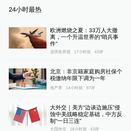
24小时最热
欧洲燃烧之夏：33万人大撤
离，一个升温世界的“哨兵事
件”
澎湃世界观
17小时前
43
评
北京：非京籍家庭购房社保个
税缴纳年限下调为一年
地产界
14小时前
97
评
大外交｜美方“边谈边施压”侵
蚀中美战略稳定基础，中方反
制“一日三连”
大国外交
16小时前
43
评