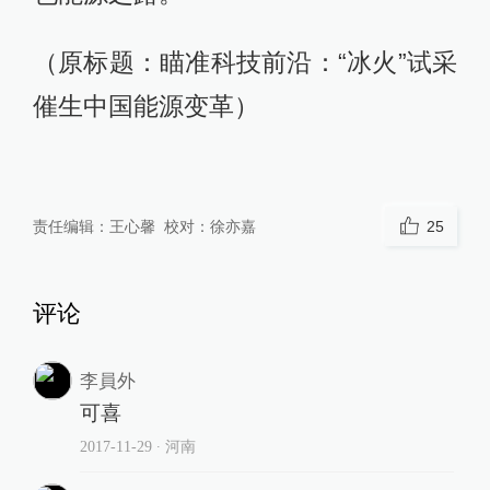
（原标题：瞄准科技前沿：“冰火”试采
催生中国能源变革）
责任编辑：
王心馨
校对：
徐亦嘉
25
评论
李員外
可喜
2017-11-29
∙ 河南