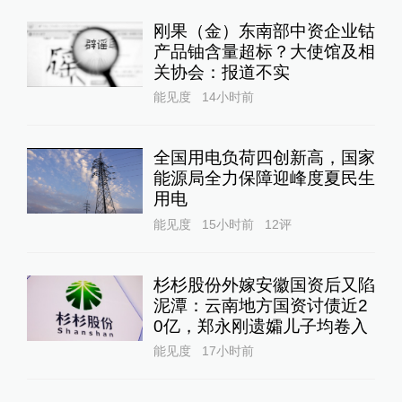
刚果（金）东南部中资企业钴
产品铀含量超标？大使馆及相
关协会：报道不实
能见度
14小时前
全国用电负荷四创新高，国家
能源局全力保障迎峰度夏民生
用电
能见度
15小时前
12
评
杉杉股份外嫁安徽国资后又陷
泥潭：云南地方国资讨债近2
0亿，郑永刚遗孀儿子均卷入
能见度
17小时前