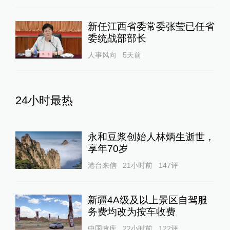
新任江西省委常委张莹已任省
委统战部部长
人事风向
5天前
24小时最热
永和豆浆创始人林炳生逝世，
享年70岁
港台来信
21小时前
147
评
新疆4A级及以上景区自驾服
务费均改为按车收费
中国政库
22小时前
122
评