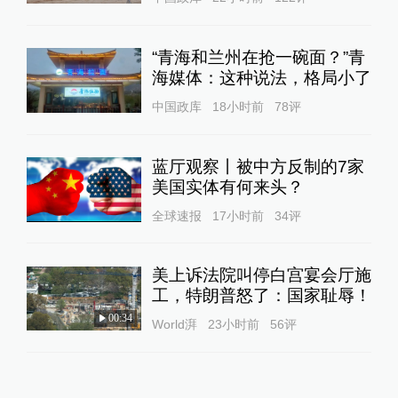
“青海和兰州在抢一碗面？”青
海媒体：这种说法，格局小了
中国政库
18小时前
78
评
蓝厅观察丨被中方反制的7家
美国实体有何来头？
全球速报
17小时前
34
评
美上诉法院叫停白宫宴会厅施
工，特朗普怒了：国家耻辱！
00:34
World湃
23小时前
56
评