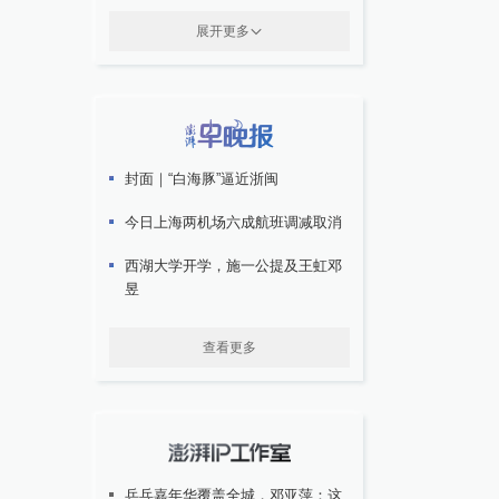
展开更多
封面｜“白海豚”逼近浙闽
今日上海两机场六成航班调减取消
西湖大学开学，施一公提及王虹邓
昱
查看更多
乒乓嘉年华覆盖全城，邓亚萍：这