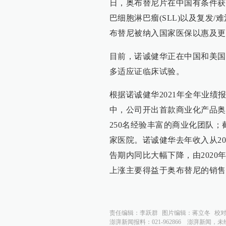
日，奥布替尼片在中国有条件获批
巴细胞淋巴瘤(SLL)以及复发/难
布替尼被纳入国家医保以惠及更
目前，诺诚健华正在中国和美国
多适应证临床试验。
根据诺诚健华2021年全年业绩报
中，公司开出首款商业化产品奥
250名经验丰富的商业化团队；截至
家医院。诺诚健华去年收入从2020
告期内同比大幅下降，由2020年的
上涨主要得益于奥布替尼的销售
责任编辑：
李跃群
图片编辑：
蒋立冬
校
澎湃新闻报料：021-962866
澎湃新闻，未