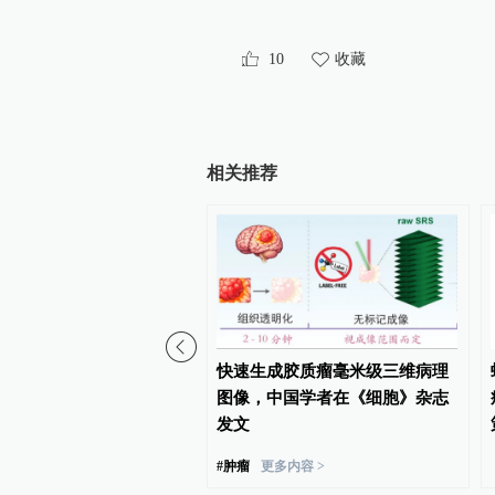
10
收藏
相关推荐
：复旦团队开发AI增强的三
快速生成胶质瘤毫米级三维病理
台ULTRA，30分钟看清
图像，中国学者在《细胞》杂志
貌
发文
#
肿瘤
更多内容 >