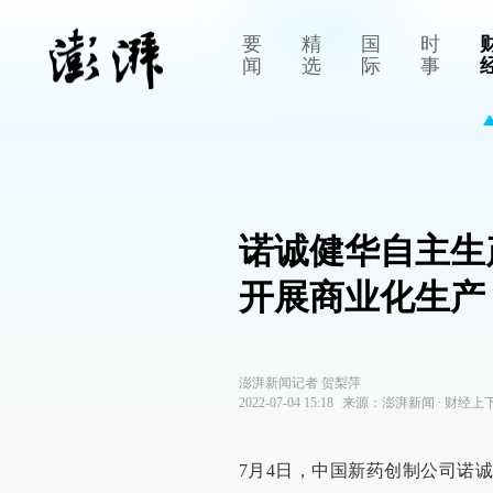
要
精
国
时
闻
选
际
事
诺诚健华自主生
开展商业化生产
澎湃新闻记者 贺梨萍
2022-07-04 15:18
来源：
澎湃新闻
∙
财经上
7月4日，中国新药创制公司诺诚健