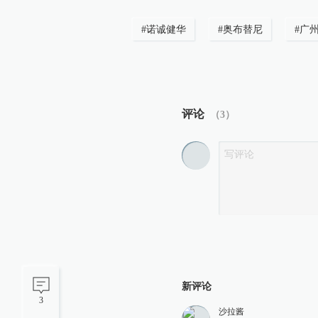
#
诺诚健华
#
奥布替尼
#
广
评论
（
3
）
新评论
3
沙拉酱