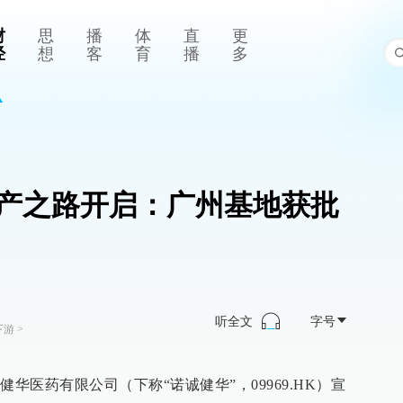
财
思
播
体
直
更
经
想
客
育
播
多
产之路开启：广州基地获批
听全文
字号
下游
>
华医药有限公司（下称“诺诚健华”，09969.HK）宣