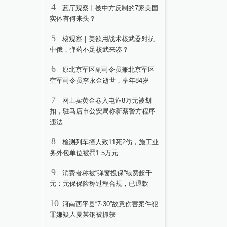
4
蓝厅观察丨被中方反制的7家美国
实体有何来头？
5
核观察｜美欲用战术核武器对抗
中俄，弹药不足核武来凑？
6
原北京军区副司令员兼北京军区
空军司令员李永金逝世，享年84岁
7
网上卖黄金卷入电诈8万元被划
扣，驻马店市公安局称新蔡警方程序
违法
8
检测列车撞人致11死2伤，施工业
务外包单位被罚1.5万元
9
消费者称被“弹窗投保”续费超千
元：元保保险称过程合规，已退款
10
河南西平县“7·30”故意伤害案件犯
罪嫌疑人夏某钢被抓获