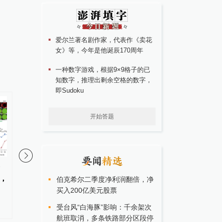
爱尔兰著名剧作家，代表作《卖花
女》等，今年是他诞辰170周年
一种数字游戏，根据9×9格子的已
知数字，推理出剩余空格的数字，
即Sudoku
开始答题
00:52
肿瘤合并血脂高，难简单开药！
Cell：复旦团队开发A
，
维病理平台ULTRA，3
伯克希尔二季度净利润翻倍，净
买入200亿美元股票
肿瘤全貌
受台风“白海豚”影响：千余架次
航班取消，多条铁路部分区段停