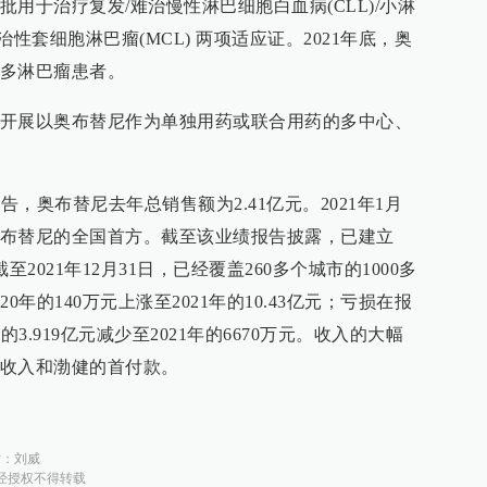
用于治疗复发/难治慢性淋巴细胞白血病(CLL)/小淋
治性套细胞淋巴瘤(MCL) 两项适应证。2021年底，奥
多淋巴瘤患者。
开展以奥布替尼作为单独用药或联合用药的多中心、
告，奥布替尼去年总销售额为2.41亿元。2021年1月
布替尼的全国首方。截至该业绩报告披露，已建立
2021年12月31日，已经覆盖260多个城市的1000多
年的140万元上涨至2021年的10.43亿元；亏损在报
3.919亿元减少至2021年的6670万元。收入的大幅
收入和渤健的首付款。
对：
刘威
经授权不得转载