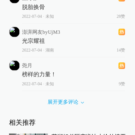
脱胎换骨
2022-07-04
∙ 未知
28赞
澎湃网友byUjM3
光宗耀祖
2022-07-04
∙ 湖南
14赞
尧月
榜样的力量！
2022-07-04
∙ 未知
9赞
展开更多评论
相关推荐