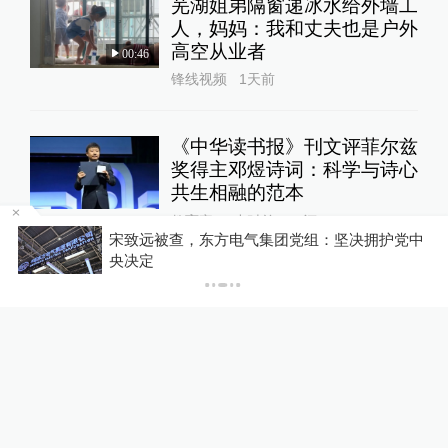
芜湖姐弟隔窗递冰水给外墙工
人，妈妈：我和丈夫也是户外
高空从业者
00:46
锋线视频
1天前
《中华读书报》刊文评菲尔兹
奖得主邓煜诗词：科学与诗心
共生相融的范本
教育家
6小时前
12
评
东方电气集团党组：坚决拥护党中
男子在微信家长群
赔
高校任免通知引关注：科长、
主任自愿辞职，转任思政辅导
员
教育家
23小时前
佛山一中学教师招聘笔试前1