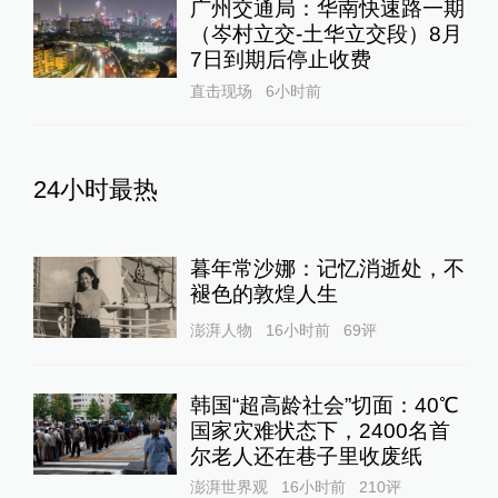
广州交通局：华南快速路一期
（岑村立交-土华立交段）8月
7日到期后停止收费
直击现场
6小时前
24小时最热
暮年常沙娜：记忆消逝处，不
褪色的敦煌人生
澎湃人物
16小时前
69
评
韩国“超高龄社会”切面：40℃
国家灾难状态下，2400名首
尔老人还在巷子里收废纸
澎湃世界观
16小时前
210
评