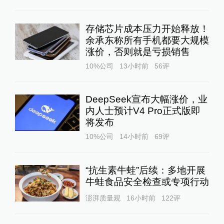
存储芯片成本压力开始释放！
余承东称所有手机都要大规模
涨价，否则就是亏损销售
10%公司
13小时前
56
评
DeepSeek宣布大幅涨价，业
内人士预计V4 Pro正式版即
将发布
10%公司
14小时前
69
评
“抗生素牛蛙”后续：多地开展
牛蛙食品安全检查或专项行动
澎湃质量观
16小时前
122
评