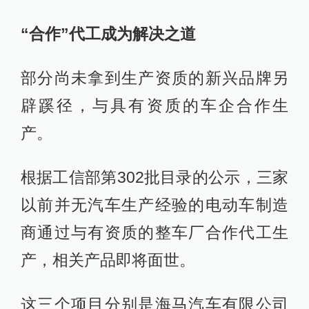
“合作”代工成为解决之道
部分尚未拿到生产资质的新兴品牌另
辟蹊径，与具有资质的车企合作生
产。
根据工信部第302批目录的公示，三家
以前并无汽车生产经验的电动车制造
商通过与有资质的整车厂合作代工生
产，相关产品即将面世。
这三个项目分别是海马汽车有限公司