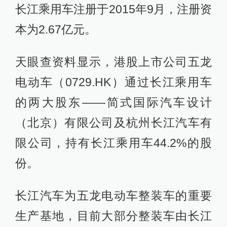
长江乘用车注册于2015年9月，注册资
本为2.67亿元。
天眼查资料显示，港股上市公司五龙
电动车（0729.HK）通过长江乘用车
的两大股东——简式国际汽车设计
（北京）有限公司及杭州长江汽车有
限公司，持有长江乘用车44.2%的股
份。
长江汽车为五龙电动车整装车的重要
生产基地，目前大部分整装车由长江