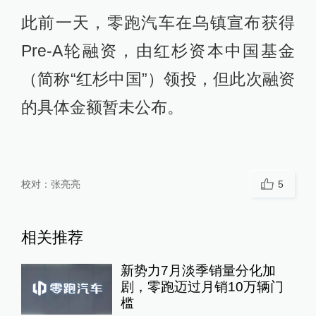
此前一天，零跑汽车在乌镇宣布获得
Pre-A轮融资，由红杉资本中国基金
（简称“红杉中国”）领投，但此次融资
的具体金额暂未公布。
校对：
张亮亮
5
相关推荐
新势力7月淡季销量分化加
剧，零跑迈过月销10万辆门
槛