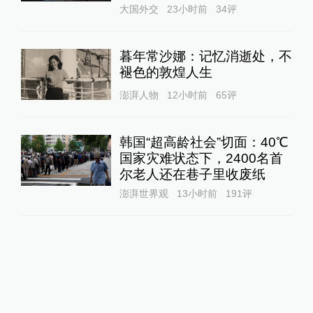
大国外交
23小时前
34
评
暮年常沙娜：记忆消逝处，不
褪色的敦煌人生
澎湃人物
12小时前
65
评
韩国“超高龄社会”切面：40℃
国家灾难状态下，2400名首
尔老人还在巷子里收废纸
澎湃世界观
13小时前
191
评