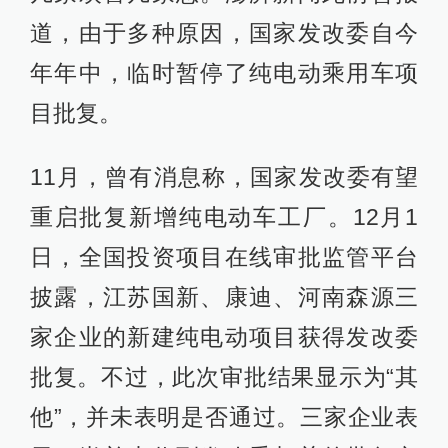
道，由于多种原因，国家发改委自今
年年中，临时暂停了纯电动乘用车项
目批复。
11月，曾有消息称，国家发改委有望
重启批复新增纯电动车工厂。12月1
日，全国投资项目在线审批监管平台
披露，江苏国新、康迪、河南森源三
家企业的新建纯电动项目获得发改委
批复。不过，此次审批结果显示为“其
他”，并未表明是否通过。三家企业表