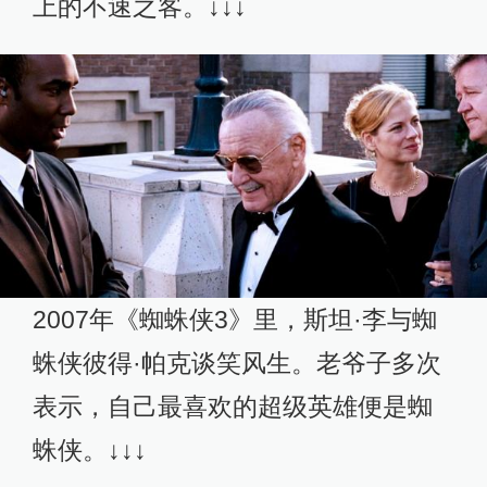
上的不速之客。↓↓↓
2007年《蜘蛛侠3》里，斯坦·李与蜘
蛛侠彼得·帕克谈笑风生。老爷子多次
表示，自己最喜欢的超级英雄便是蜘
蛛侠。↓↓↓