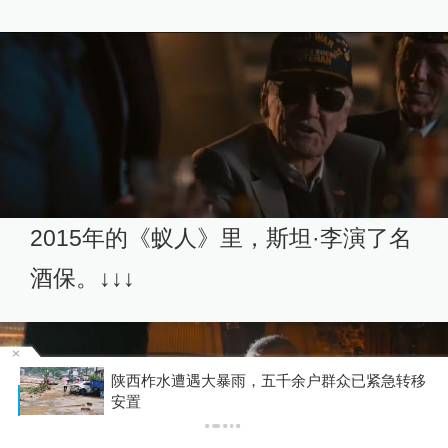
2015年的《蚁人》里，斯坦·李演了名
酒保。↓↓↓
陕西柞水遭遇大暴雨，五千余户群众已紧急转移
P
安置