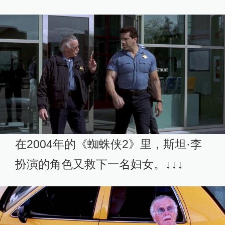
在2004年的《蜘蛛侠2》里，斯坦·李
扮演的角色又救下一名妇女。↓↓↓