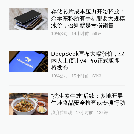
存储芯片成本压力开始释放！
余承东称所有手机都要大规模
涨价，否则就是亏损销售
10%公司
14小时前
56
评
DeepSeek宣布大幅涨价，业
内人士预计V4 Pro正式版即
将发布
10%公司
15小时前
69
评
“抗生素牛蛙”后续：多地开展
牛蛙食品安全检查或专项行动
澎湃质量观
17小时前
122
评