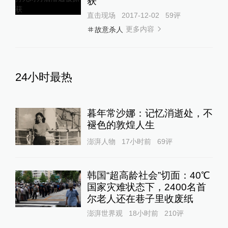
获
直击现场
2017-12-02
59
评
更多内容
故意杀人
24小时最热
暮年常沙娜：记忆消逝处，不
褪色的敦煌人生
澎湃人物
17小时前
69
评
韩国“超高龄社会”切面：40℃
国家灾难状态下，2400名首
尔老人还在巷子里收废纸
澎湃世界观
18小时前
210
评