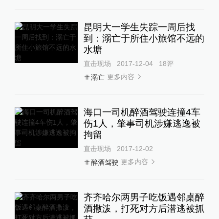
昆明大一学生失踪一周后找
到：溺亡于所住小旅馆不远的
水塘
直击现场
2017-12-04
18
评
更多内容
溺亡
海口一司机醉酒驾驶连撞4车
伤1人，肇事司机涉嫌逃逸被
拘留
直击现场
2017-12-02
更多内容
醉酒驾驶
齐齐哈尔两男子吃饭遇邻桌醉
酒撒泼，打死对方后潜逃被抓