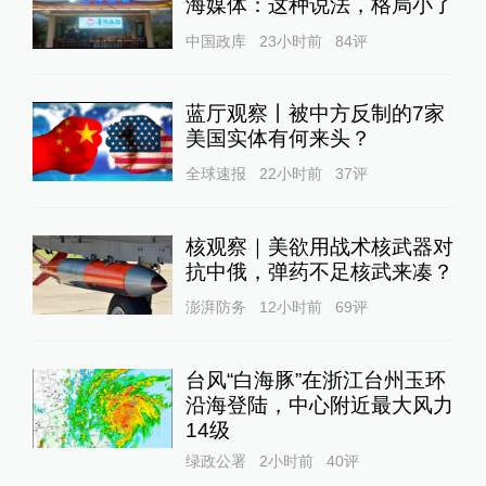
海媒体：这种说法，格局小了
中国政库
23小时前
84
评
蓝厅观察丨被中方反制的7家
美国实体有何来头？
全球速报
22小时前
37
评
核观察｜美欲用战术核武器对
抗中俄，弹药不足核武来凑？
澎湃防务
12小时前
69
评
台风“白海豚”在浙江台州玉环
沿海登陆，中心附近最大风力
14级
绿政公署
2小时前
40
评