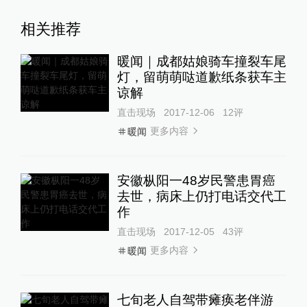
相关推荐
暖闻｜成都姑娘骑车撞裂车尾
灯，留萌萌哒道歉纸条获车主
谅解
直击现场
2017-12-06
12
评
更多内容
暖闻
安徽枞阳一48岁民警患胃癌
去世，病床上仍打电话交代工
作
直击现场
2017-12-05
43
评
更多内容
暖闻
七旬老人自驾带瘫痪老伴游