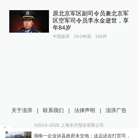
原北京军区副司令员兼北京军
区空军司令员李永金逝世，享
年84岁
中国政库
23小时前
166
评
关于澎湃
|
联系我们
|
法律声明
|
澎湃广告
©2014~
2026
上海东方报业有限公司
沪ICP证：沪B2-20170116 | 沪ICP备14003370号
仍
湖南一企业诉县政府未交地：这边还在打官司，