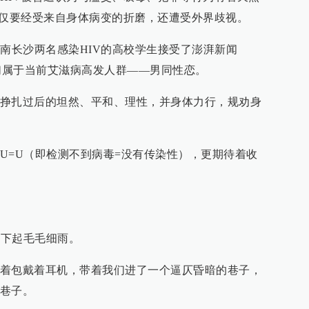
不仅要经受来自身体病变的折磨，还遭受外界歧视。
湖南长沙两名感染HIV的高校学生接受了澎湃新闻
采访，他们属于当前艾滋病高发人群——男同性恋。
挣扎过后的坦然、平和、理性，并身体力行，规劝身
U=U（即检测不到病毒=没有传染性），更期待着收
沙下起毛毛细雨。
着包戴着耳机，带着我们进了一个逼仄昏暗的巷子，
巷子。