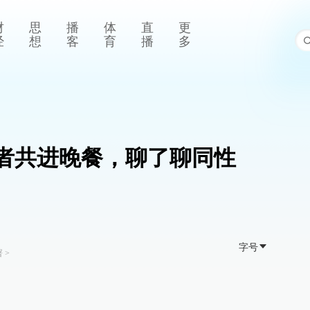
财
思
播
体
直
更
经
想
客
育
播
多
带者共进晚餐，聊了聊同性
字号
署
>