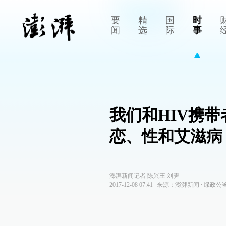
要
精
国
时
闻
选
际
事
我们和HIV携
恋、性和艾滋病
澎湃新闻记者 陈兴王 刘霁
2017-12-08 07:41
来源：
澎湃新闻
∙
绿政公