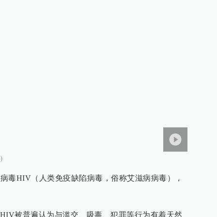
)
陷病毒HIV（人类免疫缺陷病毒，俗称艾滋病病毒），
HIV被普遍认为与滥交、吸毒、犯罪等行为有着天然