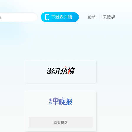
登录
下载客户端
无障碍
查看更多