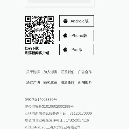
Android版
iPhone版
扫码下载
iPad版
澎湃新闻客户端
关于澎湃
加入澎湃
联系我们
广告合作
法律声明
隐私政策
澎湃矩阵
新闻报料
报料热线: 021-962866
澎湃新闻微博
沪ICP备14003370号
报料邮箱: news@thepaper.cn
澎湃新闻公众号
沪公网安备31010602000299号
澎湃新闻抖音号
互联网新闻信息服务许可证：31120170006
派生万物开放平台
增值电信业务经营许可证：沪B2-2017116
© 2014-
2026
上海东方报业有限公司
IP SHANGHAI