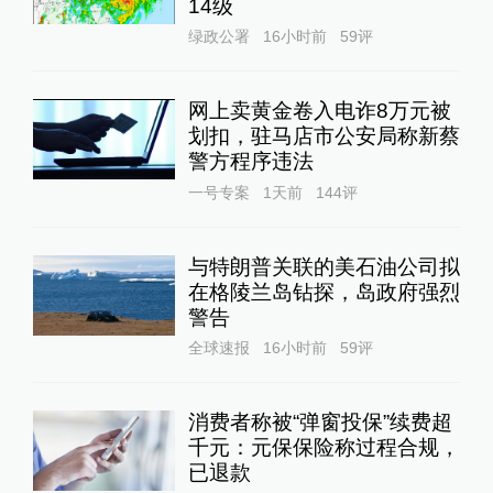
14级
绿政公署
16小时前
59
评
网上卖黄金卷入电诈8万元被
划扣，驻马店市公安局称新蔡
警方程序违法
一号专案
1天前
144
评
与特朗普关联的美石油公司拟
在格陵兰岛钻探，岛政府强烈
警告
全球速报
16小时前
59
评
消费者称被“弹窗投保”续费超
千元：元保保险称过程合规，
已退款