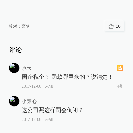
校对：
栾梦
16
评论
承天
国企私企？ 罚款哪里来的？说清楚！
2017-12-06
∙ 未知
4赞
小菜心
这公司照这样罚会倒闭？
2017-12-06
∙ 未知