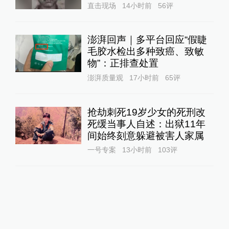
直击现场
14小时前
56
评
澎湃回声｜多平台回应“假睫
毛胶水检出多种致癌、致敏
物”：正排查处置
澎湃质量观
17小时前
65
评
抢劫刺死19岁少女的死刑改
死缓当事人自述：出狱11年
间始终刻意躲避被害人家属
一号专案
13小时前
103
评