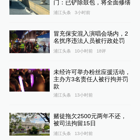
门：已铲除鼓包，将全面修缮
浦江头条
3小时前
冒充保安混入演唱会场内，2
名扰序违法人员被行政处罚
浦江头条
10小时前
18
评
未经许可举办粉丝应援活动，
主办方3名责任人被行拘并罚
款
浦江头条
13小时前
赌徒拖欠2500元两年不还，
被司法拘留15日
浦江头条
13小时前