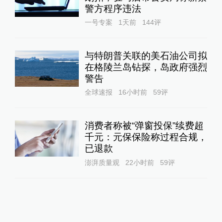
警方程序违法
一号专案
1天前
144
评
与特朗普关联的美石油公司拟
在格陵兰岛钻探，岛政府强烈
警告
全球速报
16小时前
59
评
消费者称被“弹窗投保”续费超
千元：元保保险称过程合规，
已退款
澎湃质量观
22小时前
59
评