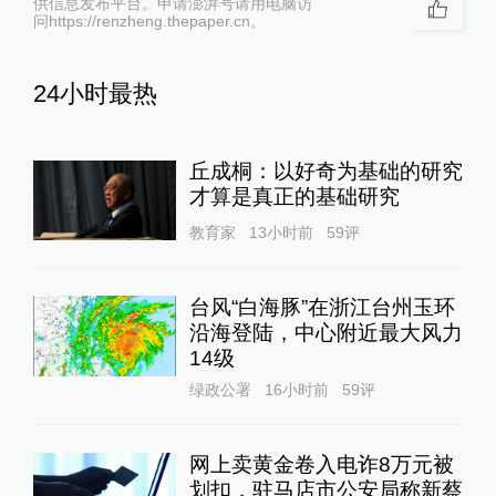
供信息发布平台。申请澎湃号请用电脑访
问https://renzheng.thepaper.cn。
24小时最热
丘成桐：以好奇为基础的研究
才算是真正的基础研究
教育家
13小时前
59
评
台风“白海豚”在浙江台州玉环
沿海登陆，中心附近最大风力
14级
绿政公署
16小时前
59
评
网上卖黄金卷入电诈8万元被
划扣，驻马店市公安局称新蔡