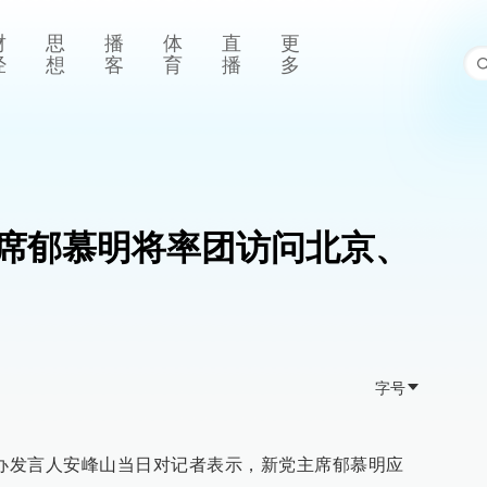
财
思
播
体
直
更
经
想
客
育
播
多
席郁慕明将率团访问北京、
字号
台办发言人安峰山当日对记者表示，新党主席郁慕明应