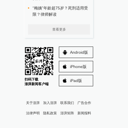
“梅姨”年龄超75岁？死刑适用受
限？律师解读
查看更多
Android版
iPhone版
扫码下载
iPad版
澎湃新闻客户端
关于澎湃
加入澎湃
联系我们
广告合作
法律声明
隐私政策
澎湃矩阵
新闻报料
报料热线: 021-962866
澎湃新闻微博