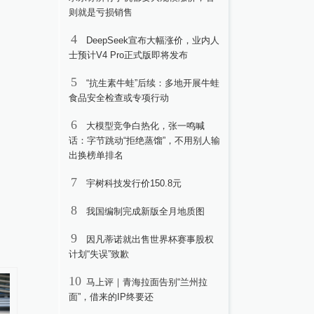
则就是亏损销售
4
DeepSeek宣布大幅涨价，业内人
士预计V4 Pro正式版即将发布
5
“抗生素牛蛙”后续：多地开展牛蛙
食品安全检查或专项行动
6
大模型竞争白热化，张一鸣喊
话：字节跳动“拒绝蒸馏”，不用别人输
出换榜单排名
7
宇树科技发行价150.8元
8
我国编制完成新版全月地质图
9
因凡蒂诺就出售世界杯赛事股权
计划“失误”致歉
10
马上评｜青海拉面告别“兰州拉
面”，借来的IP终要还