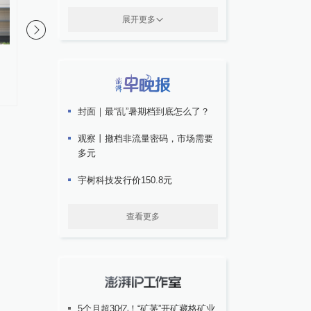
展开更多
凤凰卫视原知名主持人沈蓓蓓逝
海峡时评丨《给阿嬷的
世，享年78岁
台未映先热彰显两岸同
鸣
封面｜最“乱”暑期档到底怎么了？
观察丨撤档非流量密码，市场需要
多元
宇树科技发行价150.8元
查看更多
5个月超30亿！“矿茅”开矿藏格矿业