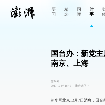
要
精
国
时
闻
选
际
事
国台办：新党主
南京、上海
新华网
2017-12-07 16:40
港台来信
>
新华网北京12月7日消息，国