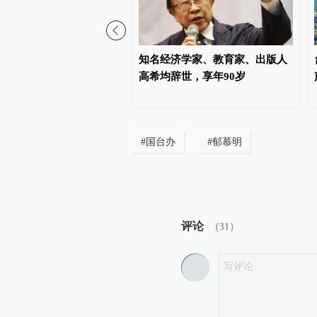
评丨《给阿嬷的情书》在
知名经济学家、教育家、出版人
先热彰显两岸同胞情感共
高希均辞世，享年90岁
#
国台办
#
郁慕明
评论
（
31
）