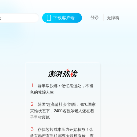
登录
下载客户端
无障碍
1
暮年常沙娜：记忆消逝处，不褪
色的敦煌人生
2
韩国“超高龄社会”切面：40℃国家
灾难状态下，2400名首尔老人还在巷
子里收废纸
3
存储芯片成本压力开始释放！余
承东称所有手机都要大规模涨价，否