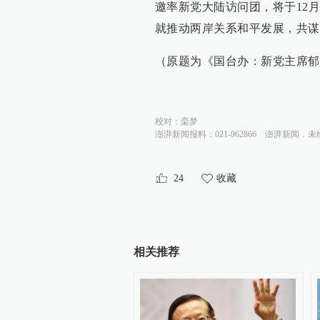
邀率新党大陆访问团，将于12
就推动两岸关系和平发展，共谋
（原题为《国台办：新党主席郁
校对：
栾梦
澎湃新闻报料：021-962866
澎湃新闻，未
24
收藏
相关推荐