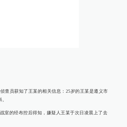
他昼伏夜出，在贵阳市区伺机作案。作案前，他精心
开监控路段，先后作案12起（已核实7起），盗窃财
湖南长沙实施盗窃犯罪5起，盗窃财物3万余元。
他案件正在核实中。
了一名身材曼妙、长发飘逸的女子，南明警方侦查后
儿身；这个善于乔装打扮的窃贼于日前落网，一个多月
经授权不得转载
我要举报