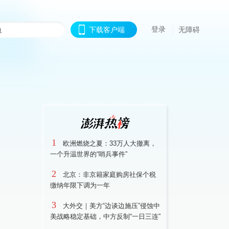
登录
下载客户端
无障碍
1
欧洲燃烧之夏：33万人大撤离，
一个升温世界的“哨兵事件”
2
北京：非京籍家庭购房社保个税
缴纳年限下调为一年
3
大外交｜美方“边谈边施压”侵蚀中
美战略稳定基础，中方反制“一日三连”