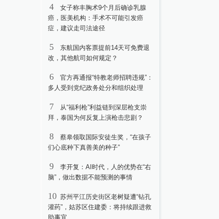
4
女子称丰胸术9个月后确诊乳腺
癌，医美机构：手术不可能引发癌
症，建议走司法途径
5
东航国内客票提前14天可免费退
改，其他航司如何规定？
6
官方再通报“特教老师招聘违规”：
多人受到党纪政务处分和组织处理
7
从“福利枪”利益链到深层枪支崇
拜，泰国为何反复上演枪击悲剧？
8
蔡皋领取国际安徒生奖，“在孩子
们心底种下真善美的种子”
9
李开复：AI时代，人的优势在“右
脑”，做出数据不能预测的事情
10
苏州平江历史街区老树疑遭“钻孔
灌药”，姑苏区住建委：将持续跟进救
助事宜