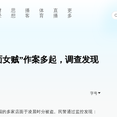
财
思
播
体
直
更
经
想
客
育
播
多
面女贼”作案多起，调查发现
字号
园的多家店面于凌晨时分被盗。民警通过监控发现：