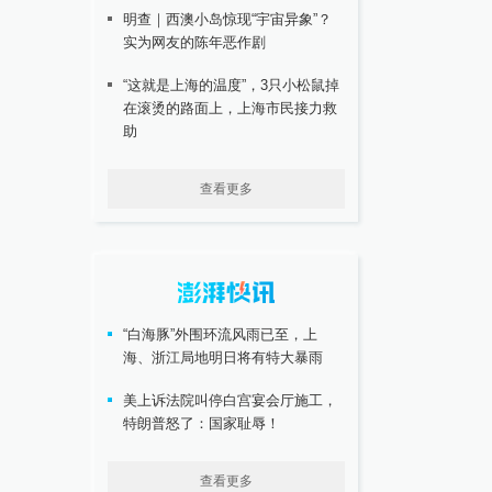
明查｜西澳小岛惊现“宇宙异象”？
实为网友的陈年恶作剧
“这就是上海的温度”，3只小松鼠掉
在滚烫的路面上，上海市民接力救
助
查看更多
“白海豚”外围环流风雨已至，上
海、浙江局地明日将有特大暴雨
美上诉法院叫停白宫宴会厅施工，
特朗普怒了：国家耻辱！
查看更多