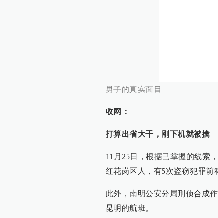
据王某交代，今年9月份以来，
装扮进行踩点，并故意绕行，避
物10余万元。其间，他还前往
目前，嫌疑人王某已被刑拘，其
（原标题：多个被盗现场，出现
发现：“妙龄女大盗” 原是男
来，他已跨省作案17起）
校对：
张亮亮
澎湃新闻报料：021-962866
澎湃新闻，未
2
收藏