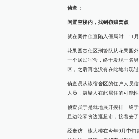
经走访，该大楼在今年9月中旬
住且均上了锁。但侦查员发现，
了新锁。
闲置大楼里，怎会有人在此安身
个疑点：有被切割破坏的两个保
还从一件外衣里找到了一张发票
为不打草惊蛇，侦查员将现场恢
男子的真实面目
收网：
打算出省大干，刚下机就被擒
11月25日，根据已掌握的线索
红花岗区人，有5次盗窃犯罪前