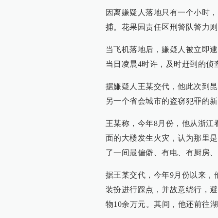
相关推荐
江历史街区老树疑遭“钻孔
青岛男子辞职以冒充貌美幼师网
，姑苏区住建委：将持续跟
聊为业，累计骗数百人5万余元
事宜
#
婚恋诈骗
更多内容 >
#
盗窃案
#
妙龄
#
蒙面