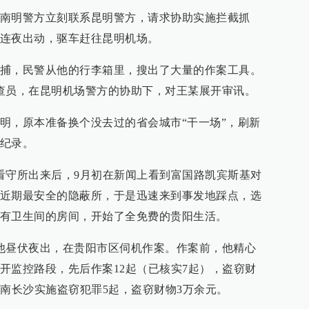
男子假扮“妙龄女郎”连犯12起盗
贵州警方破获两起“男扮女装”
窃案，强拆铁门暴露真性别
室盗窃案，追回手机66台
#
男扮女盗窃
更多内容 >
#
盗窃案
更多内容 >
#
女贼
#
作案
#
男儿身