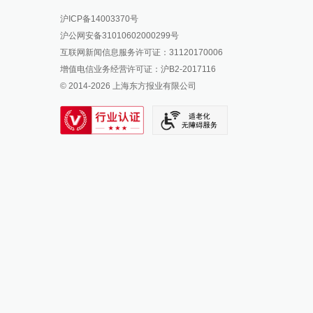
报料热线: 021-962866
澎湃新闻微博
沪ICP备14003370号
报料邮箱: news@thepaper.cn
澎湃新闻公众号
沪公网安备31010602000299号
澎湃新闻抖音号
互联网新闻信息服务许可证：31120170006
派生万物开放平台
增值电信业务经营许可证：沪B2-2017116
© 2014-
2026
上海东方报业有限公司
IP SHANGHAI
SIXTH TONE