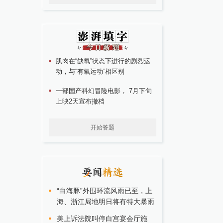
肌肉在“缺氧”状态下进行的剧烈运
动，与“有氧运动”相区别
一部国产科幻冒险电影， 7月下旬
上映2天宣布撤档
开始答题
“白海豚”外围环流风雨已至，上
海、浙江局地明日将有特大暴雨
美上诉法院叫停白宫宴会厅施