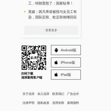
工，特朗普怒了：国家耻辱！
英媒：因凡蒂诺被指与女员工有
染，国际足联、欧足联相继回应
查看更多
Android版
iPhone版
扫码下载
iPad版
澎湃新闻客户端
关于澎湃
加入澎湃
联系我们
广告合作
法律声明
隐私政策
澎湃矩阵
新闻报料