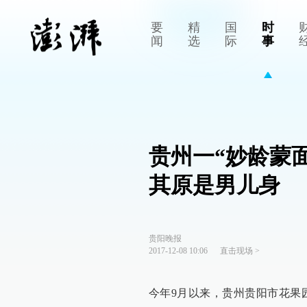
要
精
国
时
闻
选
际
事
贵州一“妙龄蒙
其原是男儿身
贵阳晚报
2017-12-08 10:06
直击现场
>
今年9月以来，贵州贵阳市花果