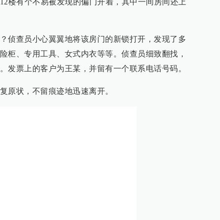
战室的经布控后得知，嫌疑人王某于次日凌晨上了去
南明警方立刻联系昆明警方，请求协助实施拦截抓
连夜出动，驱车赶往昆明机场。
捕，民警从他的行李箱里，搜出了大量的作案工具。
查员，在昆明机场警方的协助下，对王某展开审讯。
明，原本准备换个没去过的省会城市“干一场”，刷新
纪录。
看守所出来后，9月初在新闻上看到富国路凯宾斯基对
近期最安全的隐蔽所，于是迅速来到事发地踩点，选
有卫生间的房间，开始了全免费的贵阳生活。