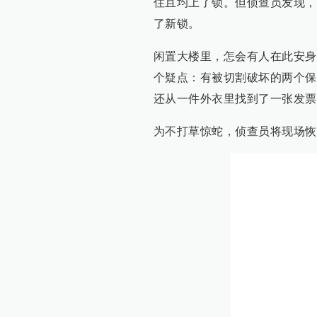
此外，南明公安分局刑侦合成作
昆明的航班。
因离嫌疑人落地只有一个小时，
捕。花果园责任区刑警队警力则
当飞机落地后，嫌疑人被立即逮
当日凌晨4时许，及时赶到的侦
据嫌疑人王某交代，他此次到昆
另一个省会城市的盗窃犯罪的新
王某称，今年8月份，他从浙江
面的大楼发生火灾，认为那里是
了一间最偏僻、有电、有厨房、