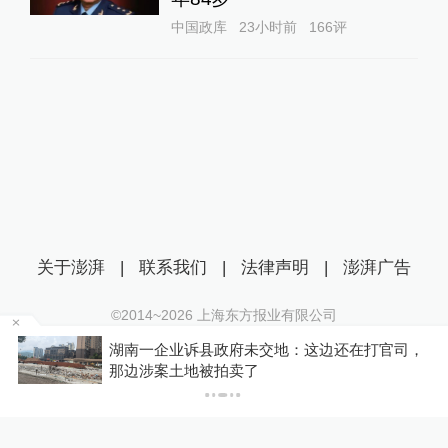
中国政库
23小时前
166
评
关于澎湃
|
联系我们
|
法律声明
|
澎湃广告
©2014~
2026
上海东方报业有限公司
沪ICP证：沪B2-20170116 | 沪ICP备14003370号
仍
湖南一企业诉县政府未交地：这边还在打官司，
互联网新闻信息服务许可证：31120170006
那边涉案土地被拍卖了
沪公网安备 31010602000299号