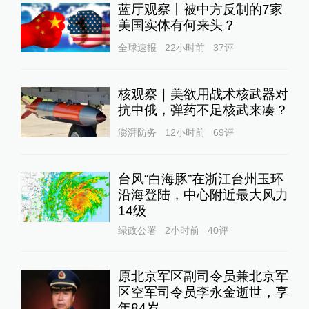
蓝厅观察丨被中方反制的7家
美国实体有何来头？
全球速报
22小时前
37
评
核观察｜美欲用战术核武器对
抗中俄，弹药不足核武来凑？
澎湃防务
12小时前
69
评
台风“白海豚”在浙江台州玉环
沿海登陆，中心附近最大风力
14级
绿政公署
2小时前
40
评
原北京军区副司令员兼北京军
区空军司令员李永金逝世，享
年84岁