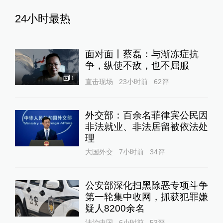
24小时最热
面对面丨蔡磊：与渐冻症抗
争，纵使不敌，也不屈服
1
直击现场
23小时前
62
评
外交部：百余名菲律宾公民因
非法就业、非法居留被依法处
理
大国外交
7小时前
34
评
公安部深化扫黑除恶专项斗争
第一轮集中收网，抓获犯罪嫌
疑人8200余名
法治中国
6小时前
53
评