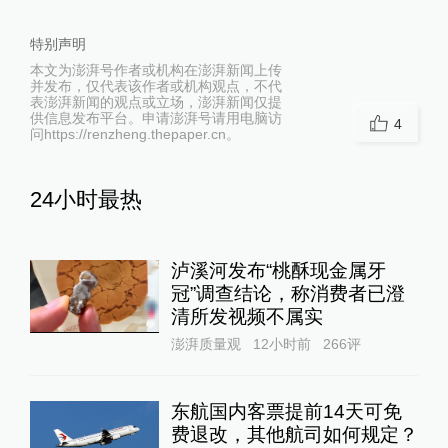
特别声明
本文为澎湃号作者或机构在澎湃新闻上传
并发布，仅代表该作者或机构观点，不代
表澎湃新闻的观点或立场，澎湃新闻仅提
供信息发布平台。申请澎湃号请用电脑访
4
问https://renzheng.thepaper.cn。
24小时最热
泸溪河发布“桃酥现金属牙
冠”调查结论，称消费者已澄
清所发视频不属实
澎湃质量观
12小时前
266
评
东航国内客票提前14天可免
费退改，其他航司如何规定？