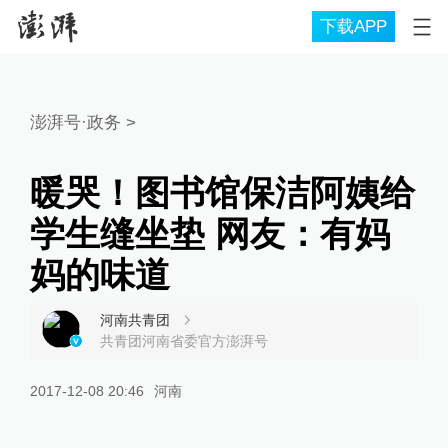
下载APP
澎湃号·政务
>
暖哭！图书馆保洁阿姨给
学生缝坐垫 网友：有妈
妈的味道
河南共青团
共青团河南省委官方澎湃号
2017-12-08 20:46
河南