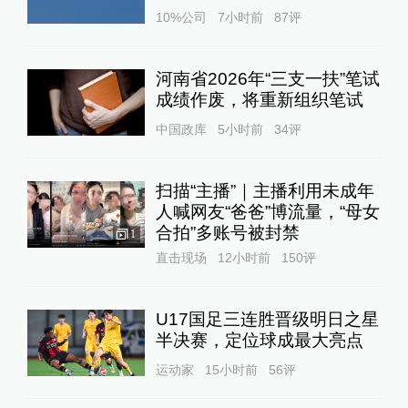
10%公司
7小时前
87
评
河南省2026年“三支一扶”笔试
成绩作废，将重新组织笔试
中国政库
5小时前
34
评
扫描“主播”｜主播利用未成年
人喊网友“爸爸”博流量，“母女
合拍”多账号被封禁
1
直击现场
12小时前
150
评
U17国足三连胜晋级明日之星
半决赛，定位球成最大亮点
运动家
15小时前
56
评