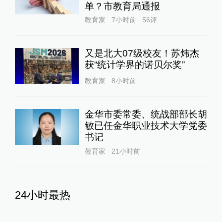
冠”调查结论，称消费者已澄
清所发视频不属实
澎湃质量观
9小时前
260
评
扫描“主播”｜主播利用未成年
人喊网友“爸爸”博流量，“母女
合拍”多账号被封禁
1
直击现场
9小时前
150
评
东航国内客票提前14天可免
费退改，其他航司如何规定？
10%公司
4小时前
87
评
U17国足三连胜晋级明日之星
半决赛，定位球成最大亮点
运动家
12小时前
56
评