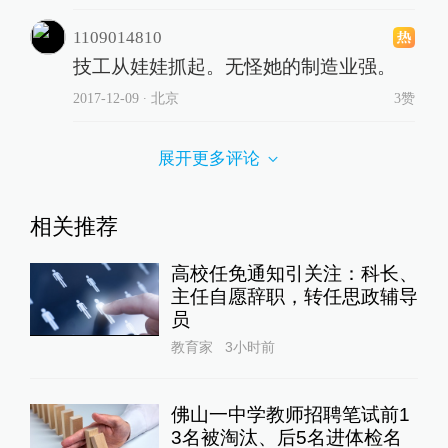
金华市委常委、统战部部长胡
敏已任金华职业技术大学党委
书记
教育家
21小时前
24小时最热
游客称睡自己车里被酒店收1
50元“住宿费”，监管部门介入
后酒店退款并赔偿1000元
00:19
锋线视频
23小时前
351
评
泸溪河发布“桃酥现金属牙