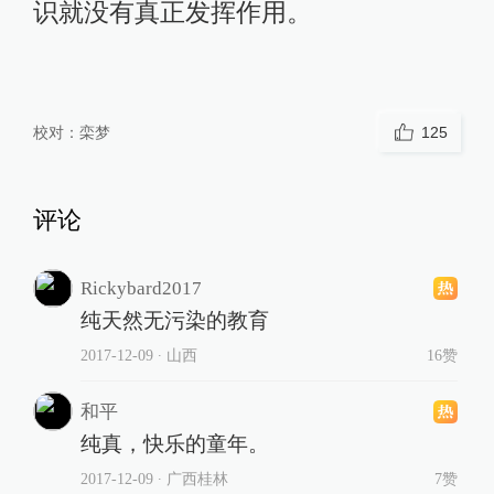
相关推荐
高校任免通知引关注：科长、
主任自愿辞职，转任思政辅导
员
教育家
3小时前
佛山一中学教师招聘笔试前1
3名被淘汰、后5名进体检名
单？市教育局通报
教育家
7小时前
56
评
又是北大07级校友！苏炜杰
获“统计学界的诺贝尔奖”
教育家
8小时前