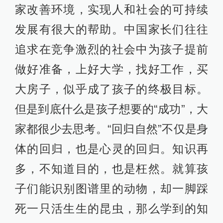
评论
Rickybard2017
纯天然无污染的教育
2017-12-09
∙ 山西
16赞
和平
纯真，快乐的童年。
2017-12-09
∙ 广西桂林
7赞
1109014810
技工从娃娃抓起。无怪她的制造业强。
2017-12-09
∙ 北京
3赞
展开更多评论