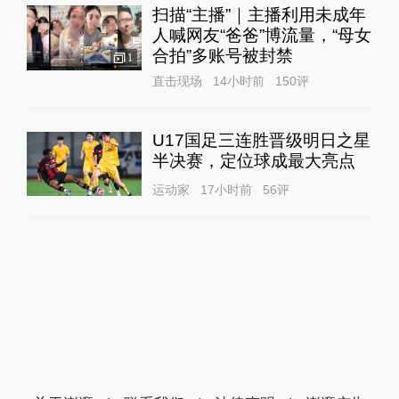
扫描“主播”｜主播利用未成年
人喊网友“爸爸”博流量，“母女
合拍”多账号被封禁
1
直击现场
14小时前
150
评
U17国足三连胜晋级明日之星
半决赛，定位球成最大亮点
运动家
17小时前
56
评