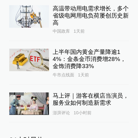
高温带动用电需求增长，多个
省级电网用电负荷屡创历史新
高
中国政库
1天前
上半年国内黄金产量降逾1
4%：金条金币消费增28%，
金饰消费降33%
牛市点线面
1天前
马上评｜游客在横店当演员，
服务业如何制造新需求
澎湃评论
10小时前