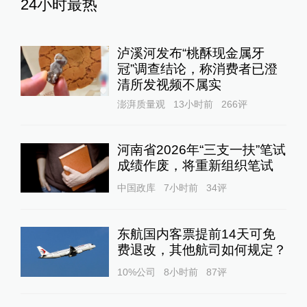
24小时最热
泸溪河发布“桃酥现金属牙
冠”调查结论，称消费者已澄
清所发视频不属实
澎湃质量观
13小时前
266
评
河南省2026年“三支一扶”笔试
成绩作废，将重新组织笔试
中国政库
7小时前
34
评
东航国内客票提前14天可免
费退改，其他航司如何规定？
10%公司
8小时前
87
评