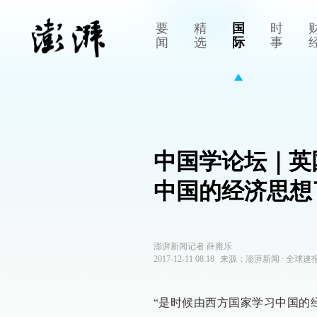
要
精
国
时
闻
选
际
事
中国学论坛｜英
中国的经济思想
澎湃新闻记者 薛雍乐
2017-12-11 08:18
来源：
澎湃新闻
∙
全球速
“是时候由西方国家学习中国的经