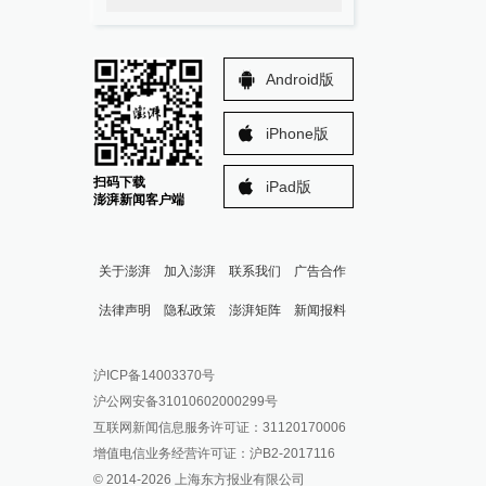
Android版
iPhone版
扫码下载
iPad版
澎湃新闻客户端
关于澎湃
加入澎湃
联系我们
广告合作
法律声明
隐私政策
澎湃矩阵
新闻报料
报料热线: 021-962866
澎湃新闻微博
沪ICP备14003370号
报料邮箱: news@thepaper.cn
澎湃新闻公众号
沪公网安备31010602000299号
澎湃新闻抖音号
互联网新闻信息服务许可证：31120170006
派生万物开放平台
增值电信业务经营许可证：沪B2-2017116
© 2014-
2026
上海东方报业有限公司
IP SHANGHAI