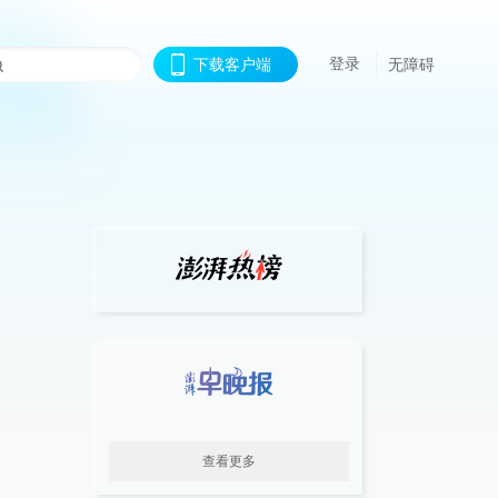
登录
下载客户端
无障碍
查看更多