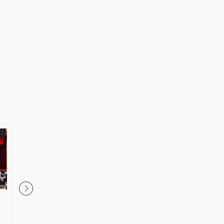
，
伊朗总统：最高领袖决策过程遭
新闻蒸馏器丨谷歌AI大
人利用
奖得主卸任日常管理，
心人员出走创业