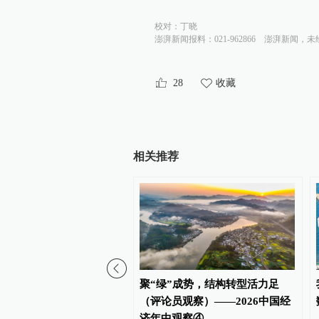
校对：
丁晓
澎湃新闻报料：021-962866
澎湃新闻，未
28
收藏
相关推荐
馏器丨谷歌AI大改组：诺
聚“绿”成势，结构转型活力足
卸任日常管理，元老率核
（评论员观察）——2026中国经
出走创业
济年中观察④