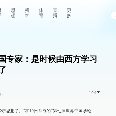
财
思
播
体
直
更
经
想
客
育
播
多
国专家：是时候由西方学习
了
字号
报
>
济思想了。”在10日举办的“第七届世界中国学论