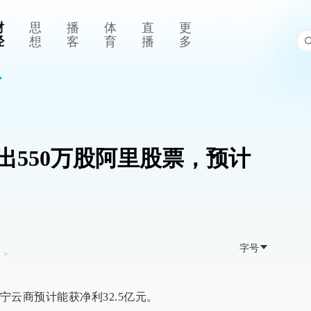
财
思
播
体
直
更
经
想
客
育
播
多
出550万股阿里股票，预计
字号
司
>
云商预计能获净利32.5亿元。