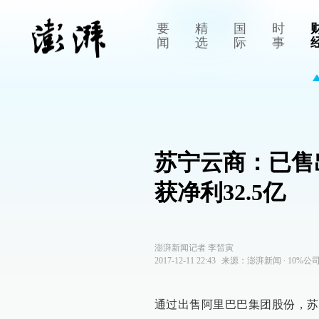
要
精
国
时
闻
选
际
事
苏宁云商：已售
获净利32.5亿
澎湃新闻记者 李皙寅
2017-12-11 22:43
来源：
澎湃新闻
∙
10%公
通过出售阿里巴巴集团股份，苏宁