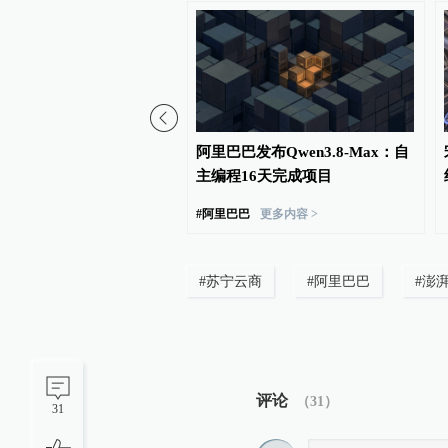
国调研行｜如何破解具身
阿里巴巴发布Qwen3.8-Max：自
据荒，合肥给机器人建了
主编程16天完成项目
#
阿里巴巴
更多内容 >
#
苏宁云商
#
阿里巴巴
#
澎
评论
（
31
）
31