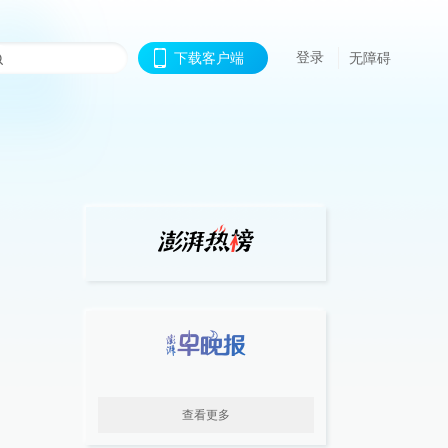
登录
下载客户端
无障碍
查看更多