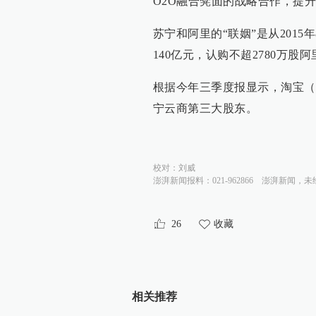
O2O融合凳面的战略合作，提
苏宁和阿里的“联姻”是从201
140亿元，认购不超2780万股
根据今年三季度报显示，淘宝（中
宁云商第三大股东。
校对：
刘威
澎湃新闻报料：021-962866
澎湃新闻，未
26
收藏
相关推荐