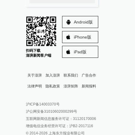
Android版
iPhone版
扫码下载
iPad版
澎湃新闻客户端
关于澎湃
加入澎湃
联系我们
广告合作
法律声明
隐私政策
澎湃矩阵
新闻报料
报料热线: 021-962866
澎湃新闻微博
沪ICP备14003370号
报料邮箱: news@thepaper.cn
澎湃新闻公众号
沪公网安备31010602000299号
澎湃新闻抖音号
互联网新闻信息服务许可证：31120170006
派生万物开放平台
增值电信业务经营许可证：沪B2-2017116
© 2014-
2026
上海东方报业有限公司
IP SHANGHAI