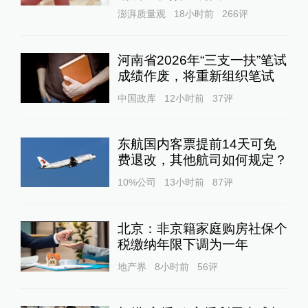
澎湃质量观
18小时前
266
评
河南省2026年“三支一扶”笔试
成绩作废，将重新组织笔试
中国政库
12小时前
37
评
东航国内客票提前14天可免
费退改，其他航司如何规定？
10%公司
13小时前
87
评
北京：非京籍家庭购房社保个
税缴纳年限下调为一年
地产界
8小时前
56
评