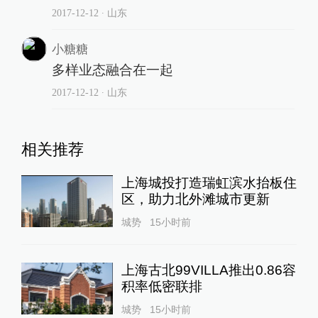
2017-12-12
∙ 山东
小糖糖
多样业态融合在一起
2017-12-12
∙ 山东
相关推荐
上海城投打造瑞虹滨水抬板住
区，助力北外滩城市更新
城势
15小时前
上海古北99VILLA推出0.86容
积率低密联排
城势
15小时前