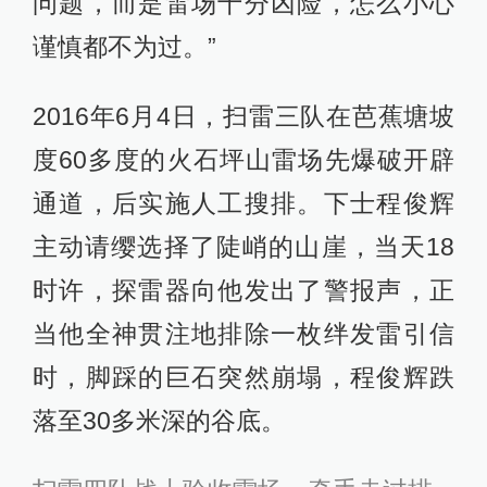
问题，而是雷场十分凶险，怎么小心
谨慎都不为过。”
2016年6月4日，扫雷三队在芭蕉塘坡
度60多度的火石坪山雷场先爆破开辟
通道，后实施人工搜排。下士程俊辉
主动请缨选择了陡峭的山崖，当天18
时许，探雷器向他发出了警报声，正
当他全神贯注地排除一枚绊发雷引信
时，脚踩的巨石突然崩塌，程俊辉跌
落至30多米深的谷底。