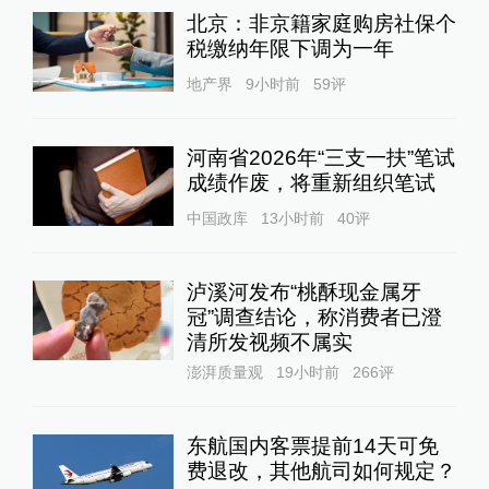
北京：非京籍家庭购房社保个
税缴纳年限下调为一年
地产界
9小时前
59
评
河南省2026年“三支一扶”笔试
成绩作废，将重新组织笔试
中国政库
13小时前
40
评
泸溪河发布“桃酥现金属牙
冠”调查结论，称消费者已澄
清所发视频不属实
澎湃质量观
19小时前
266
评
东航国内客票提前14天可免
费退改，其他航司如何规定？