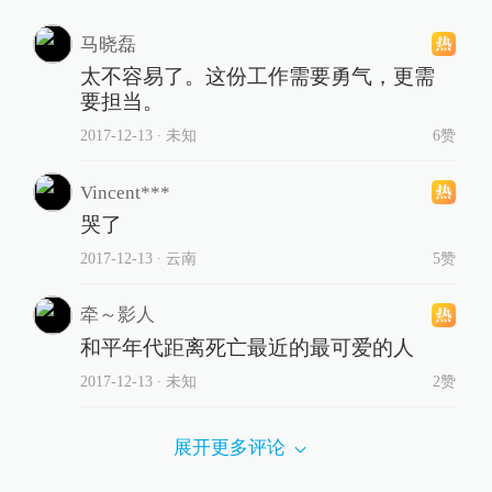
马晓磊
太不容易了。这份工作需要勇气，更需
要担当。
2017-12-13
∙ 未知
6赞
Vincent***
哭了
2017-12-13
∙ 云南
5赞
牵～影人
和平年代距离死亡最近的最可爱的人
2017-12-13
∙ 未知
2赞
展开更多评论