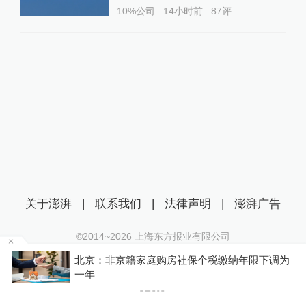
10%公司
14小时前
87
评
关于澎湃
|
联系我们
|
法律声明
|
澎湃广告
©2014~
2026
上海东方报业有限公司
沪ICP证：沪B2-20170116 | 沪ICP备14003370号
为
湖南衡阳蒸湘区住建局民生服务热线刚开通两天
互联网新闻信息服务许可证：31120170006
就出现故障，官方：正抢修
沪公网安备 31010602000299号