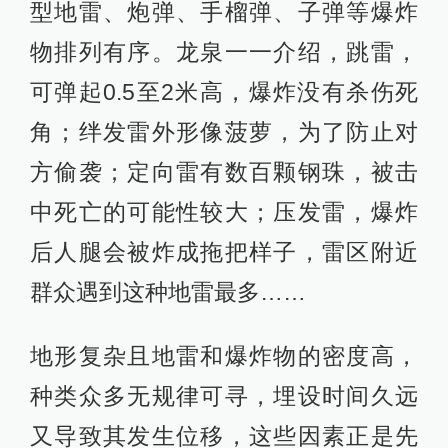
型地雷、炮弹、手榴弹、子弹等爆炸
物排列有序。龙泉一一介绍，跳雷，
可弹起0.5至2米高，爆炸没有杀伤死
角；绊发雷外形像菠萝，为了防止对
方偷袭；定向雷有数百颗钢珠，被击
中死亡的可能性较大；压发雷，爆炸
后人腿会被炸成拖把样子，雷区附近
群众遇到这种地雷最多……
地形复杂且地雷和爆炸物的密度高，
种类众多无规律可寻，埋设时间久远
又导致其发生位移，这些因素正是先