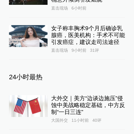
直击现场
6小时前
女子称丰胸术9个月后确诊乳
腺癌，医美机构：手术不可能
引发癌症，建议走司法途径
直击现场
9小时前
31
评
24小时最热
大外交｜美方“边谈边施压”侵
蚀中美战略稳定基础，中方反
制“一日三连”
大国外交
11小时前
40
评