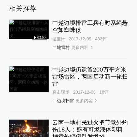
相关推荐
中越边境排雷工兵有时系绳悬
空如蜘蛛侠
03:00
温度计
2017-12-09
433
评
更多内容
地雷村
中越边境仍遗留200万平方米
雷场雷区，两国启动新一轮扫
雷
直击现场
2017-12-06
18
评
更多内容
边境扫雷
云南一地村民过火把节意外灼
伤16人：盛有可燃液体塑料
桶意外倾倒引发燃烧