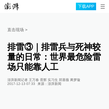
下载APP
直击现场
>
排雷③｜排雷兵与死神较
量的日常：世界最危险雷
场只能靠人工
澎湃新闻记者 王万春 胥辉 实习生 郑蔷薇 蔺梦璇
2017-12-13 07:33
来源：
澎湃新闻