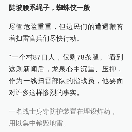
陡坡腰系绳子，蜘蛛侠一般
尽管危险重重，但边民们的遭遇鞭笞
着扫雷官兵们尽快行动。
“一个村87口人，仅剩78条腿。”看到
这则新闻后，龙泉心中沉重、压抑，
作为一线扫雷部队的指战员，他要面
对许多这样惨烈的事实。
一名战士身穿防护装置在埋设炸药，
用以集中销毁地雷。