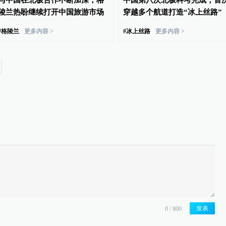
与中国在北极合作不断加深，格
中国第八次北极科考完成，首
陵兰热盼继续打开中国旅游市场
穿越多个航道打造“冰上丝路”
#
格陵兰
更多内容 >
#
冰上丝路
更多内容 >
发表