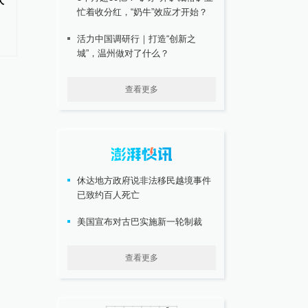
次
专家解读台风“白海豚”：强势逼
大熊猫“硗远”因病死亡
忙着收分红，“奶牛”效应才开始？
近华东，或成罕见远洋强台风登
陆我国
活力中国调研行｜打造“创新之
城”，温州做对了什么？
查看更多
休达地方政府说非法移民越境事件
已致约百人死亡
美国宣布对古巴实施新一轮制裁
查看更多