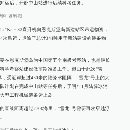
卸运后，开赴中山站进行后续科考任务。
新网 资料图
12”Ka－32直升机向恩克斯堡岛新建站区吊运物资，
104次吊运，运输了总计344吨用于新站建设的装备物
队要在恩克斯堡岛为中国第五个南极考察站，也是继长
科学考察站建设做前期准备工作。但由于此次“雪
，受近岸超过430米的陆缘冰阻隔，“雪龙”号上的大
队计划在完成中山站等任务后，于明年1月陆缘冰消
大型工程机械装备运上岛。
直线距离超过2700海里，“雪龙”号需要再次穿越浮
站。