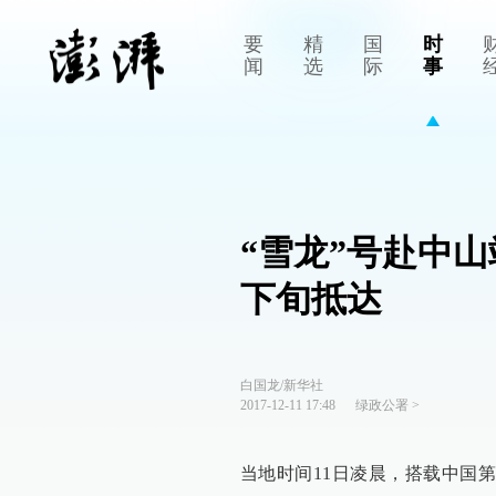
要
精
国
时
闻
选
际
事
“雪龙”号赴中
下旬抵达
白国龙/新华社
2017-12-11 17:48
绿政公署
>
当地时间11日凌晨，搭载中国第