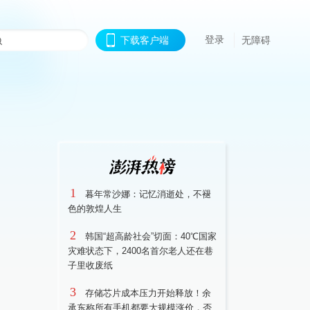
登录
下载客户端
无障碍
1
暮年常沙娜：记忆消逝处，不褪
色的敦煌人生
2
韩国“超高龄社会”切面：40℃国家
灾难状态下，2400名首尔老人还在巷
子里收废纸
3
存储芯片成本压力开始释放！余
承东称所有手机都要大规模涨价，否