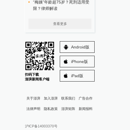
“梅姨”年龄超75岁？死刑适用受
限？律师解读
查看更多
Android版
iPhone版
扫码下载
iPad版
澎湃新闻客户端
关于澎湃
加入澎湃
联系我们
广告合作
法律声明
隐私政策
澎湃矩阵
新闻报料
报料热线: 021-962866
澎湃新闻微博
沪ICP备14003370号
报料邮箱: news@thepaper.cn
澎湃新闻公众号