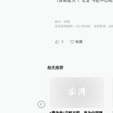
（原标题为《“雪龙”号赴中山
校对：
张艳
澎湃新闻报料：021-962866
澎湃新闻，未
3
收藏
相关推荐