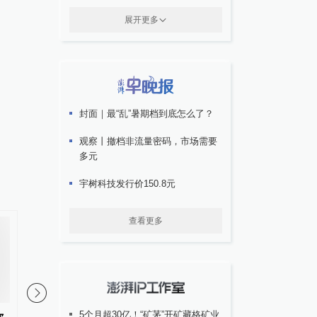
展开更多
封面｜最“乱”暑期档到底怎么了？
观察丨撤档非流量密码，市场需要
多元
宇树科技发行价150.8元
查看更多
5个月超30亿！“矿茅”开矿藏格矿业