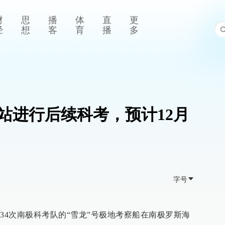
财
思
播
体
直
更
经
想
客
育
播
多
山站进行后续科考，预计12月
字号
34次南极科考队的“雪龙”号极地考察船在南极罗斯海