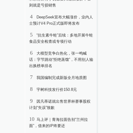
则就是亏损销售
4
DeepSeek宣布大幅涨价，业内人
士预计V4 Pro正式版即将发布
5
“抗生素牛蛙”后续：多地开展牛蛙
食品安全检查或专项行动
6
大模型竞争白热化，张一鸣喊
话：字节跳动“拒绝蒸馏”，不用别人输
出换榜单排名
7
我国编制完成新版全月地质图
8
宇树科技发行价150.8元
9
因凡蒂诺就出售世界杯赛事股权
计划“失误”致歉
10
马上评｜青海拉面告别“兰州拉
面”，借来的IP终要还