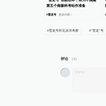
“硗远”因病死亡
“雪龙号”启航在即，将为中国建
第五个南极科考站作准备
#
雪龙号
更多内容 >
#
雪龙号环北冰洋考察
#
“雪龙”号
评论
（
3
）