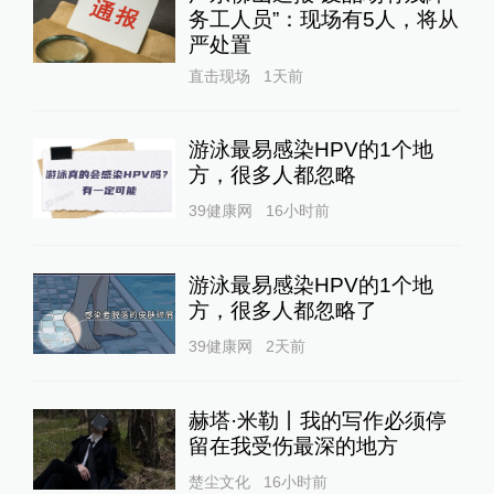
务工人员”：现场有5人，将从
严处置
直击现场
1天前
游泳最易感染HPV的1个地
方，很多人都忽略
39健康网
16小时前
游泳最易感染HPV的1个地
方，很多人都忽略了
39健康网
2天前
赫塔·米勒丨我的写作必须停
留在我受伤最深的地方
楚尘文化
16小时前