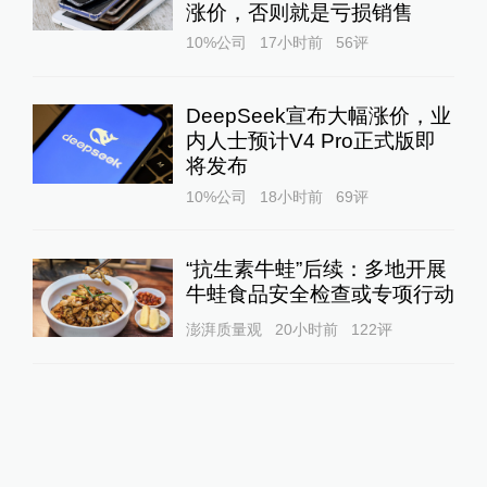
涨价，否则就是亏损销售
10%公司
17小时前
56
评
DeepSeek宣布大幅涨价，业
内人士预计V4 Pro正式版即
将发布
10%公司
18小时前
69
评
“抗生素牛蛙”后续：多地开展
牛蛙食品安全检查或专项行动
澎湃质量观
20小时前
122
评