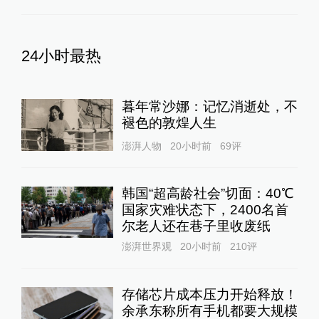
24小时最热
暮年常沙娜：记忆消逝处，不
褪色的敦煌人生
澎湃人物
20小时前
69
评
韩国“超高龄社会”切面：40℃
国家灾难状态下，2400名首
尔老人还在巷子里收废纸
澎湃世界观
20小时前
210
评
存储芯片成本压力开始释放！
余承东称所有手机都要大规模