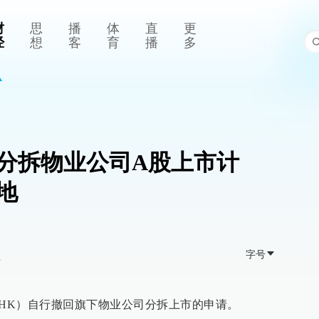
财
思
播
体
直
更
经
想
客
育
播
多
分拆物业公司A股上市计
地
字号
>
7.HK）自行撤回旗下物业公司分拆上市的申请。