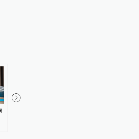
税
恒隆：委任蔡德粦为新行政总裁
暑期出行“下半场”热度
秋国庆预订已提前“抢跑