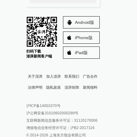
Android版
iPhone版
扫码下载
iPad版
澎湃新闻客户端
关于澎湃
加入澎湃
联系我们
广告合作
法律声明
隐私政策
澎湃矩阵
新闻报料
报料热线: 021-962866
澎湃新闻微博
沪ICP备14003370号
报料邮箱: news@thepaper.cn
澎湃新闻公众号
沪公网安备31010602000299号
澎湃新闻抖音号
互联网新闻信息服务许可证：31120170006
派生万物开放平台
增值电信业务经营许可证：沪B2-2017116
© 2014-
2026
上海东方报业有限公司
IP SHANGHAI