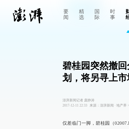
要
精
国
时
闻
选
际
事
碧桂园突然撤回
划，将另寻上市
澎湃新闻记者 庞静涛
2017-12-11 22:33
来源：
澎湃新闻
∙
地产界
仅差临门一脚，碧桂园（0200