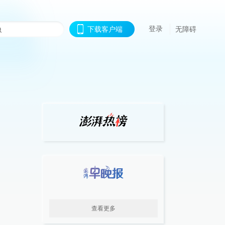
登录
下载客户端
无障碍
查看更多