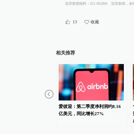
澎湃新闻报料：021-962866
澎湃新闻，未
13
收藏
相关推荐
行“下半场”热度不减，中
爱彼迎：第二季度净利润约8.16
预订已提前“抢跑”
亿美元，同比增长27%