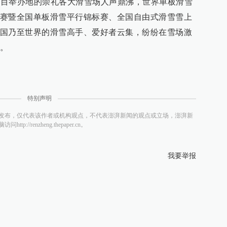
上项目举办地的崇礼各大滑雪场人声鼎沸，世界单板滑雪
赛暨全国单板滑雪平行锦标赛、全国自由式滑雪雪上
国乃至世界的滑雪高手、爱好者云集，纷纷在雪场激
。
特别声明
发布，仅代表该作者或机构观点，不代表澎湃新闻的观点或立场，澎湃新
/renzheng.thepaper.cn。
我要举报