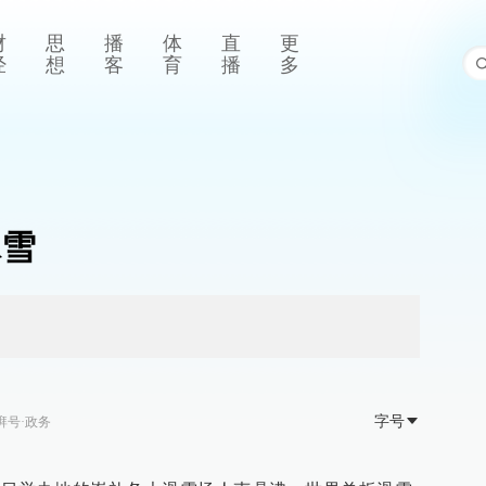
财
思
播
体
直
更
经
想
客
育
播
多
冰雪
字号
湃号·政务