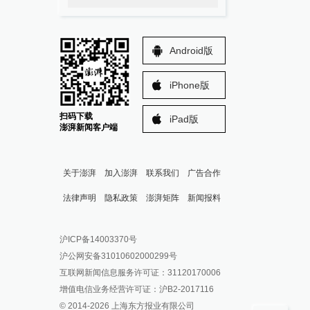
Android版
iPhone版
扫码下载
iPad版
澎湃新闻客户端
关于澎湃
加入澎湃
联系我们
广告合作
法律声明
隐私政策
澎湃矩阵
新闻报料
报料热线: 021-962866
澎湃新闻微博
沪ICP备14003370号
报料邮箱: news@thepaper.cn
澎湃新闻公众号
沪公网安备31010602000299号
澎湃新闻抖音号
互联网新闻信息服务许可证：31120170006
派生万物开放平台
增值电信业务经营许可证：沪B2-2017116
© 2014-
2026
上海东方报业有限公司
IP SHANGHAI