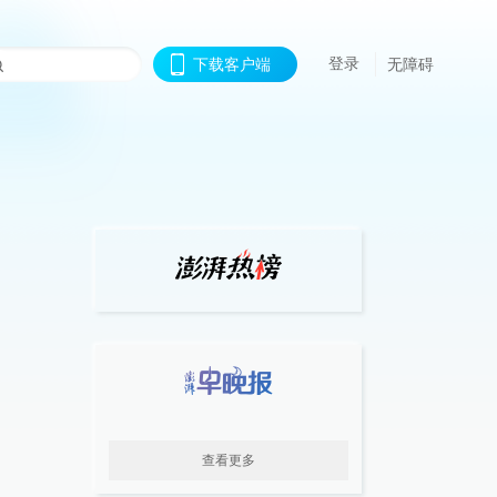
登录
下载客户端
无障碍
查看更多