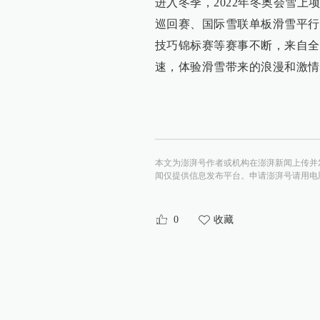
进入冬季，2022年冬奥会雪
巡回赛、国际雪联单板滑雪平行
技巧锦标赛等赛事不断，来自全
速，体验滑雪带来的浪漫和激情
本文为澎湃号作者或机构在澎湃新闻上传并
闻仅提供信息发布平台。申请澎湃号请用电脑访问http:/
0
收藏