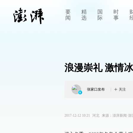
要
精
国
时
闻
选
际
事
浪漫崇礼 激情
张家口发布
关注
2017-12-12 10:21
河北
来源：
澎湃新闻·澎