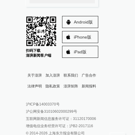
Android版
iPhone版
扫码下载
iPad版
澎湃新闻客户端
关于澎湃
加入澎湃
联系我们
广告合作
法律声明
隐私政策
澎湃矩阵
新闻报料
报料热线: 021-962866
澎湃新闻微博
沪ICP备14003370号
报料邮箱: news@thepaper.cn
澎湃新闻公众号
沪公网安备31010602000299号
澎湃新闻抖音号
互联网新闻信息服务许可证：31120170006
派生万物开放平台
增值电信业务经营许可证：沪B2-2017116
© 2014-
2026
上海东方报业有限公司
IP SHANGHAI