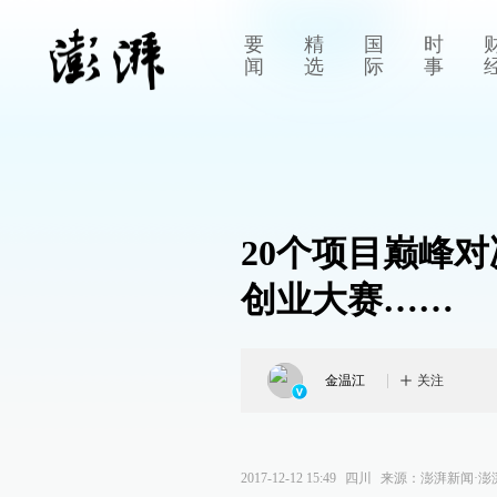
要
精
国
时
闻
选
际
事
20个项目巅峰对
创业大赛……
金温江
关注
2017-12-12 15:49
四川
来源：
澎湃新闻·澎