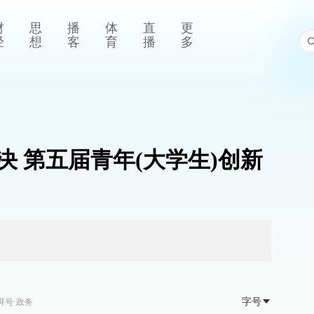
财
思
播
体
直
更
经
想
客
育
播
多
决 第五届青年(大学生)创新
字号
湃号·政务