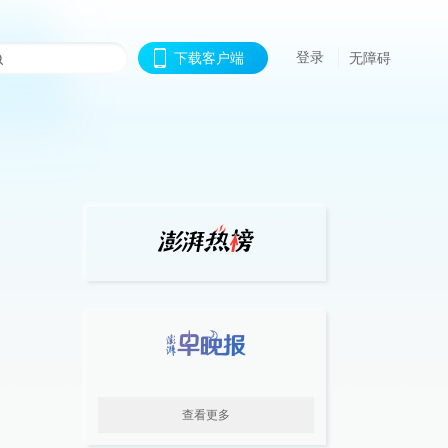
登录
下载客户端
无障碍
查看更多