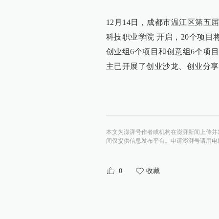
12月14日，成都市温江区第
科技职业学院 开启，20个项目
创业组6个项目和创意组6个项
主已开展了创业沙龙、创业分享
本文为澎湃号作者或机构在澎湃新闻上传并
闻仅提供信息发布平台。申请澎湃号请用电脑访问http:/
0
收藏