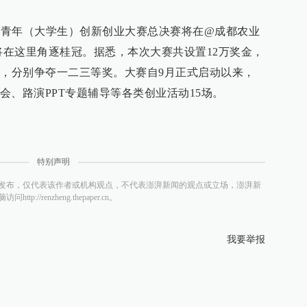
五届青年（大学生）创新创业大赛总决赛将在@成都农业
将在这里角逐桂冠。据悉，本次大赛共设置12万奖金，
目，分别争夺一二三等奖。大赛自9月正式启动以来，
会、路演PPT专题辅导等各类创业活动15场。
特别声明
发布，仅代表该作者或机构观点，不代表澎湃新闻的观点或立场，澎湃新
/renzheng.thepaper.cn。
我要举报