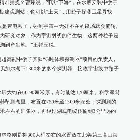
何精准捕捉？曹臻说，可以“下海”，在水底安装中微子
拔搭建观测站；也可以“上天”，用粒子探测卫星寻找。
线是带电粒子，碰到宇宙中无处不在的磁场就会偏转。
为研究对象，作为宇宙射线的伴生物，这两种粒子是
溯到产生地。”王祥玉说。
是超高能中微子实验“G吨体积探测器”项目的负责人。
贝加尔湖下1300米的多个探测器，接收宇宙线中微子
层大约在60-90厘米厚，有时能达120厘米。科学家驾
坠到湖里，布置在750米至1300米深处；探测到的
0米左右的汇集器，再经过湖底电缆传输到3公里远的
普林格则是将300大桶左右的水置放在北美第三高山海