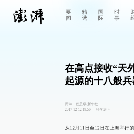
要
精
国
时
闻
选
际
事
在高点接收“天
起源的十八般兵
周琳、程思琪/新华社
2017-12-12 19:56
科学湃
>
从12月11日至12日在上海举