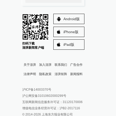
Android版
iPhone版
扫码下载
iPad版
澎湃新闻客户端
关于澎湃
加入澎湃
联系我们
广告合作
法律声明
隐私政策
澎湃矩阵
新闻报料
报料热线: 021-962866
澎湃新闻微博
沪ICP备14003370号
报料邮箱: news@thepaper.cn
澎湃新闻公众号
沪公网安备31010602000299号
澎湃新闻抖音号
互联网新闻信息服务许可证：31120170006
派生万物开放平台
增值电信业务经营许可证：沪B2-2017116
© 2014-
2026
上海东方报业有限公司
IP SHANGHAI