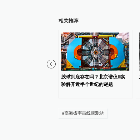
相关推荐
学家首获威廉·诺德伯格奖
胶球到底存在吗？北京谱仪Ⅲ实
验解开近半个世纪的谜题
#
高海拔宇宙线观测站