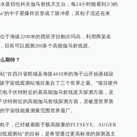
拔水基切伦科夫伽马射线天文台，每24小时能看到2/3的
inga’的中子星爆炸后形成了脉冲星，其粒子流还在来
位于海拔2200米的西班牙拉帕尔玛岛，利用两架名
，目前可以观测200多个高能伽马射线源。
什么期待？
测站”在四川省稻城县海拔4410米的海子山开始基础设
海拔宇宙线观测站项目集合了三个世界之最。”项目硬件
亿电子伏特附近的甚高能伽马射线巡天探测方面，灵
电子伏特附近的高能伽马射线探测方面，灵敏度世界第
的宇宙线能量测量范围世界最广。
子，已经被着眼于极高能量的FLYSEYE、AUGER
宙线观测站”的目标，是希望通过更高标准的探测器主