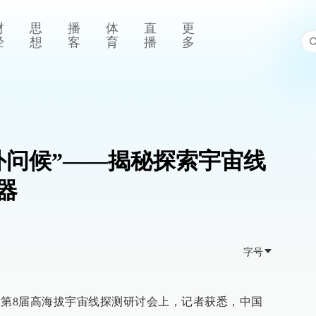
财
思
播
体
直
更
经
想
客
育
播
多
外问候”——揭秘探索宇宙线
器
字号
行的第8届高海拔宇宙线探测研讨会上，记者获悉，中国