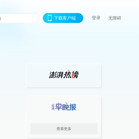
登录
下载客户端
无障碍
查看更多