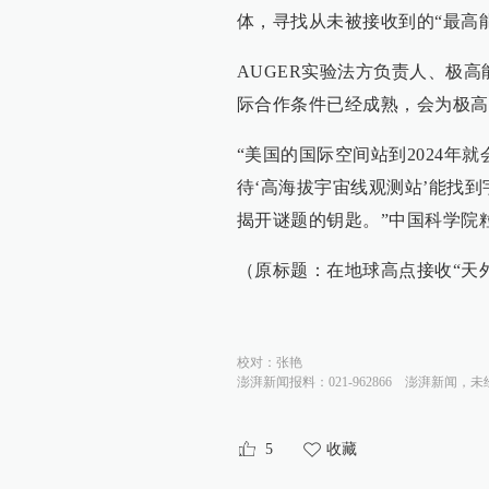
体，寻找从未被接收到的“最高
AUGER实验法方负责人、极
际合作条件已经成熟，会为极高
“美国的国际空间站到2024
待‘高海拔宇宙线观测站’能找
揭开谜题的钥匙。”中国科学院
（原标题：在地球高点接收“天
校对：
张艳
澎湃新闻报料：021-962866
澎湃新闻，未
5
收藏