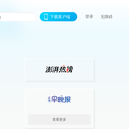
登录
下载客户端
无障碍
查看更多