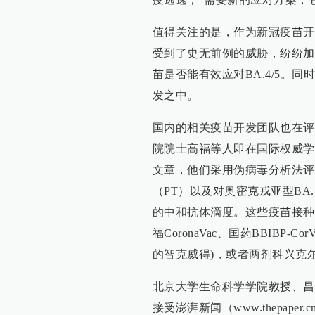
值得关注的是，作为新冠疫苗开发
受到了史无前例的威胁，纷纷加
苗是否能有效应对BA.4/5。同
发之中。
国内的相关疫苗开发团队也在评
院院士高福等人即在国际权威学
文章，他们采用伪病毒分析法评估
（PT）以及对奥密克戎亚型BA.1、BA
的中和抗体滴度。这些疫苗接种
福CoronaVac、国药BBIBP
的智克威得)，或者两剂科兴克尔
北京大学生命科学学院教授、昌
接受澎湃新闻（www.thepa