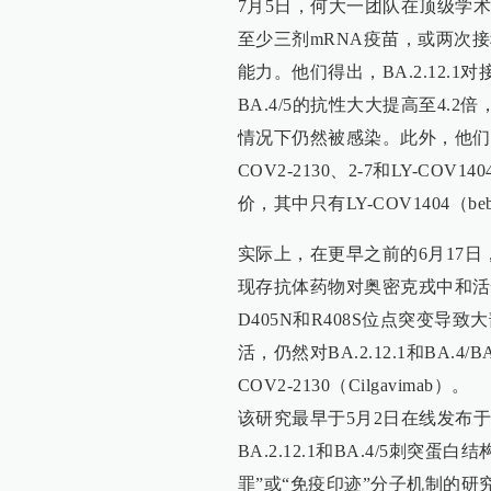
7月5日，何大一团队在顶级学
至少三剂mRNA疫苗，或两次
能力。他们得出，BA.2.12.1
BA.4/5的抗性大大提高至4
情况下仍然被感染。此外，他们通
COV2-2130、2-7和LY-COV
价，其中只有LY-COV1404（be
实际上，在更早之前的6月17
现存抗体药物对奥密克戎中和活性大大
D405N和R408S位点突变导致大
活，仍然对BA.2.12.1和BA.4/B
COV2-2130（Cilgavimab）。
该研究最早于5月2日在线发布于
BA.2.12.1和BA.4/5刺
罪”或“免疫印迹”分子机制的