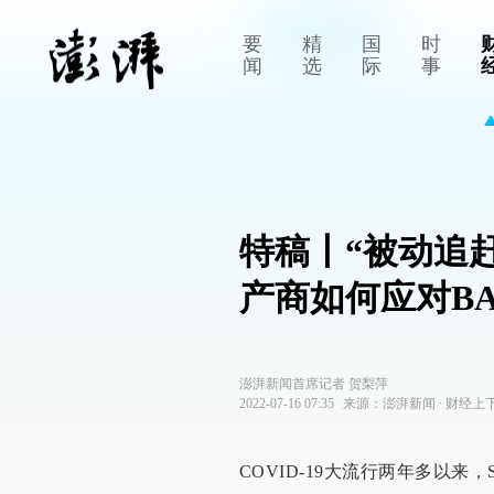
要
精
国
时
闻
选
际
事
特稿丨“被动追
产商如何应对BA.
澎湃新闻首席记者 贺梨萍
2022-07-16 07:35
来源：
澎湃新闻
∙
财经上
COVID-19大流行两年多以来，