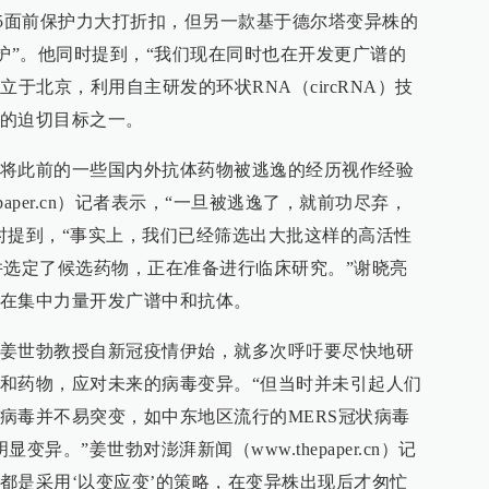
4/5面前保护力大打折扣，但另一款基于德尔塔变异株的
保护”。他同时提到，“我们现在同时也在开发更广谱的
创立于北京，利用自主研发的环状RNA（circRNA）技
的迫切目标之一。
将此前的一些国内外抗体药物被逃逸的经历视作经验
paper.cn）记者表示，“一旦被逃逸了，就前功尽弃，
时提到，“事实上，我们已经筛选出大批这样的高活性
并选定了候选药物，正在准备进行临床研究。”谢晓亮
在集中力量开发广谱中和抗体。
姜世勃教授自新冠疫情伊始，就多次呼吁要尽快地研
和药物，应对未来的病毒变异。“但当时并未引起人们
病毒并不易突变，如中东地区流行的MERS冠状病毒
异。”姜世勃对澎湃新闻（www.thepaper.cn）记
都是采用‘以变应变’的策略，在变异株出现后才匆忙