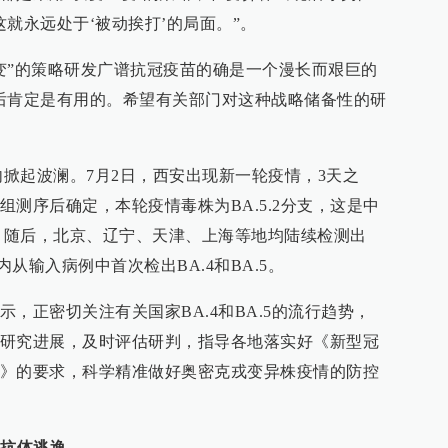
就永远处于‘被动挨打’的局面。”。
变”的策略研发广谱抗冠疫苗的确是一个漫长而艰巨的
后肯定是有用的。希望有关部门对这种战略储备性的研
内掀起波澜。7月2日，西安出现新一轮疫情，3天之
测序后确定，本轮疫情毒株为BA.5.2分支，这是中
情。随后，北京、辽宁、天津、上海等地均陆续检测出
内从输入病例中首次检出BA.4和BA.5。
，正密切关注有关国家BA.4和BA.5的流行趋势，
研究进展，及时评估研判，指导各地落实好《新型冠
》的要求，科学精准做好奥密克戎变异株疫情的防控
成抗体逃逸