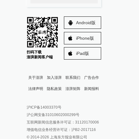
Android版
iPhone版
扫码下载
iPad版
澎湃新闻客户端
关于澎湃
加入澎湃
联系我们
广告合作
法律声明
隐私政策
澎湃矩阵
新闻报料
报料热线: 021-962866
澎湃新闻微博
沪ICP备14003370号
报料邮箱: news@thepaper.cn
澎湃新闻公众号
沪公网安备31010602000299号
澎湃新闻抖音号
互联网新闻信息服务许可证：31120170006
派生万物开放平台
增值电信业务经营许可证：沪B2-2017116
© 2014-
2026
上海东方报业有限公司
IP SHANGHAI