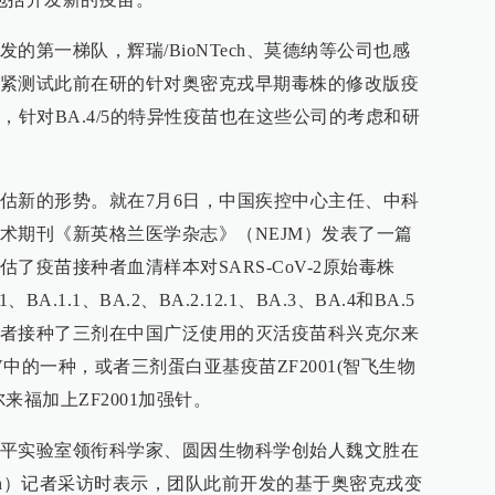
的第一梯队，辉瑞/BioNTech、莫德纳等公司也感
紧测试此前在研的针对奥密克戎早期毒株的修改版疫
时，针对BA.4/5的特异性疫苗也在这些公司的考虑和研
估新的形势。就在7月6日，中国疾控中心主任、中科
术期刊《新英格兰医学杂志》（NEJM）发表了一篇
了疫苗接种者血清样本对SARS-CoV-2原始毒株
.1.1、BA.2、BA.2.12.1、BA.3、BA.4和BA.5
者接种了三剂在中国广泛使用的灭活疫苗科兴克尔来
-CorV中的一种，或者三剂蛋白亚基疫苗ZF2001(智飞生物
来福加上ZF2001加强针。
平实验室领衔科学家、圆因生物科学创始人魏文胜在
per.cn）记者采访时表示，团队此前开发的基于奥密克戎变