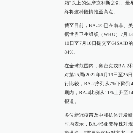
箱”头上的达摩克利斯之剑。最早
终将这种险情推至高点。
截至目前，BA.4/5已在南非
据世界卫生组织（WHO）7月13
10日至7月10日提交至GIS
84%。
在全球范围内，奥密克戎BA.2和B
对第25周(2022年6月19日至25
行比较，BA.2序列从7%下降到4
期内，BA.4比例从11%上升至14
报道。
多位新冠疫苗及中和抗体开发研究人
时均表示，BA.4/5亚变异株
疫逃逸，“需要新的应对方案，