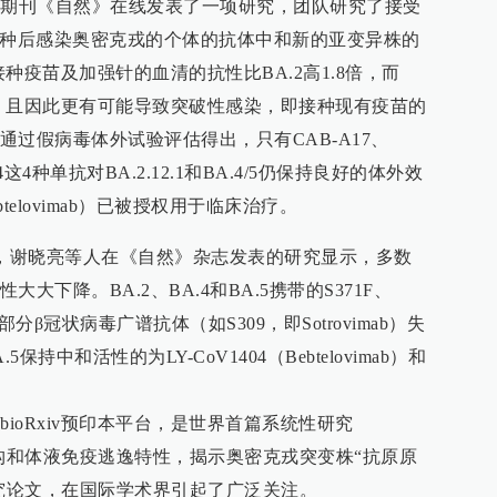
术期刊《自然》在线发表了一项研究，团队研究了接受
接种后感染奥密克戎的个体的抗体中和新的亚变异株的
对接种疫苗及加强针的血清的抗性比BA.2高1.8倍，而
.2倍，且因此更有可能导致突破性感染，即接种现有疫苗的
过假病毒体外试验评估得出，只有CAB-A17、
1404这4种单抗对BA.2.12.1和BA.4/5仍保持良好的体外效
btelovimab）已被授权用于临床治疗。
日，谢晓亮等人在《自然》杂志发表的研究显示，多数
下降。BA.2、BA.4和BA.5携带的S371F、
部分β冠状病毒广谱抗体（如S309，即Sotrovimab）失
A.5保持中和活性的为LY-CoV1404（Bebtelovimab）和
bioRxiv预印本平台，是世界首篇系统性研究
突蛋白结构和体液免疫逃逸特性，揭示奥密克戎突变株“抗原原
研究论文，在国际学术界引起了广泛关注。