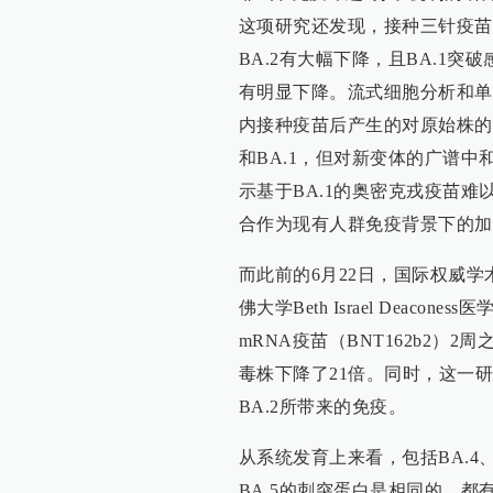
这项研究还发现，接种三针疫苗人群的
BA.2有大幅下降，且BA.1突破感
有明显下降。流式细胞分析和单细
内接种疫苗后产生的对原始株的
和BA.1，但对新变体的广谱中
示基于BA.1的奥密克戎疫苗
合作为现有人群免疫背景下的加
而此前的6月22日，国际权威学
佛大学Beth Israel Deac
mRNA疫苗（BNT162b2）
毒株下降了21倍。同时，这一研究
BA.2所带来的免疫。
从系统发育上来看，包括BA.4、
BA.5的刺突蛋白是相同的，都有4个