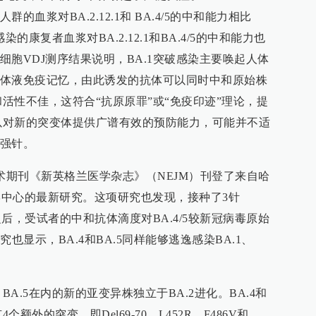
血浆对BA.2.12.1和 BA.4/5的中和能力相比
染的康复者血浆对BA.2.12.1和BA.4/5的中和能力也
胞VDJ测序结果说明，BA.1突破感染主要唤起人体
体液免疫记忆，由此诱发的抗体可以同时中和原始株
和活性不佳，这符合“抗原原罪”或“免疫印迹”理论，提
难以对新的突变体提供广谱有效的预防能力，可能并不适
强针。
术期刊《新英格兰医学杂志》（NEJM）刊登了来自哈
oness医学中心的最新研究。这项研究也发现，接种了3针
2周之后，受试者的中和抗体滴度对BA.4/5较新冠病毒原始
也显示，BA.4和BA.5同样能够逃逸感染BA.1、
BA.5在内的新的亚变异株独立于BA.2进化。BA.4和
额外的突变，即Del69-70、L452R、F486V和