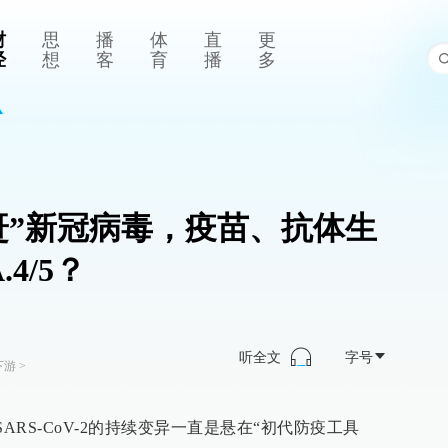
财
思
播
体
直
更
经
想
客
育
播
多
赶”新冠病毒，疫苗、抗体生
4/5？
听全文
字号
下游
>
SARS-CoV-2的持续变异一直是悬在“初代防疫工具