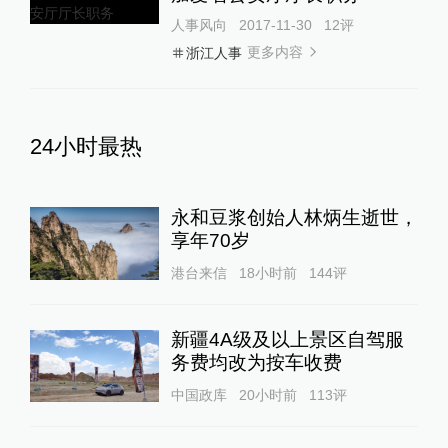
人事风向
2017-11-30
12
评
更多内容
浙江人事
24小时最热
永和豆浆创始人林炳生逝世，
享年70岁
港台来信
18小时前
144
评
新疆4A级及以上景区自驾服
务费均改为按车收费
中国政库
20小时前
113
评