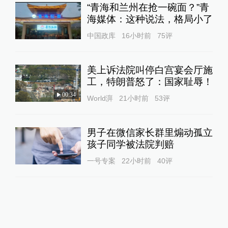
“青海和兰州在抢一碗面？”青
海媒体：这种说法，格局小了
中国政库
16小时前
75
评
美上诉法院叫停白宫宴会厅施
工，特朗普怒了：国家耻辱！
00:34
World湃
21小时前
53
评
男子在微信家长群里煽动孤立
孩子同学被法院判赔
一号专案
22小时前
40
评