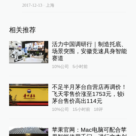
2017-12-13
∙ 上海
相关推荐
活力中国调研行｜制造托底、
场景突围，安徽竞速具身智能
赛道
10%公司
5小时前
不足半月茅台自营店再调价！
飞天零售价涨至1753元，较i
茅台售价高出114元
10%公司
15小时前
18
评
苹果官网：Mac电脑可配合苹