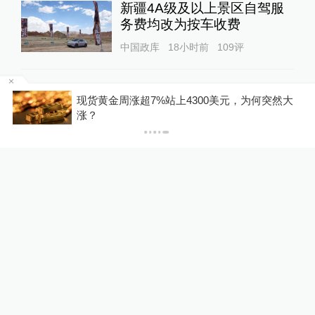
新疆4A级及以上景区自驾服
务费均改为按车收费
中国政库
18小时前
109
评
“青海和兰州在抢一碗面？”青
称
现货黄金周涨超7%站上4300美元，为何突然大
海媒体：这种说法，格局小了
涨？
中国政库
15小时前
72
评
美上诉法院叫停白宫宴会厅施
工，特朗普怒了：国家耻辱！
00:34
World湃
20小时前
53
评
男子在微信家长群里煽动孤立
孩子同学被法院判赔
一号专案
21小时前
40
评