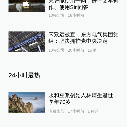
果智能使用千问，进行文本创
作、使用Siri问答
10%公司
16小时前
宋致远被查，东方电气集团党
组：坚决拥护党中央决定
10%公司
20小时前
15
评
24小时最热
永和豆浆创始人林炳生逝世，
享年70岁
港台来信
17小时前
144
评