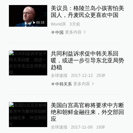
美议员：格陵兰岛小孩害怕美
国人，丹麦民众更喜欢中国
00:18
World湃
3天前
更多内容
中国
共同利益诉求促中韩关系回
暖，或进一步引导东北亚局势
趋稳
全球速报
2017-12-12
25
评
更多内容
中韩关系
美国白宫高官称将要求中方断
绝和朝鲜金融往来，外交部回
应
全球速报
2017-11-08
18
评