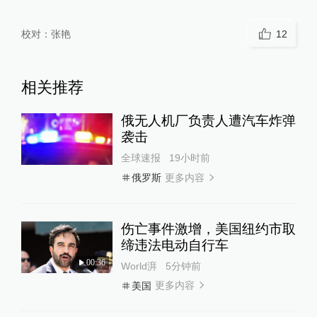
校对：
张艳
12
相关推荐
俄无人机厂负责人遭汽车炸弹
袭击
全球速报
19小时前
更多内容
俄罗斯
伤亡事件激增，美国纽约市取
缔违法电动自行车
00:36
World湃
5分钟前
更多内容
美国