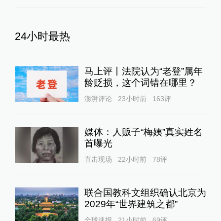
24小时最热
马上评丨法院认为“老登”属年
龄贬损，这个词错在哪里？
澎湃评论
23小时前
163
评
媒体：人贩子“梅姨”真实姓名
首曝光
直击现场
22小时前
78
评
联合国教科文组织确认北京为
2029年“世界建筑之都”
全球速报
21小时前
69
评