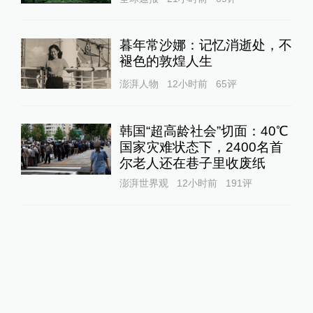
暮年常沙娜：记忆消逝处，不
褪色的敦煌人生
澎湃人物
12小时前
65
评
韩国“超高龄社会”切面：40℃
国家灾难状态下，2400名首
尔老人还在巷子里收废纸
澎湃世界观
12小时前
191
评