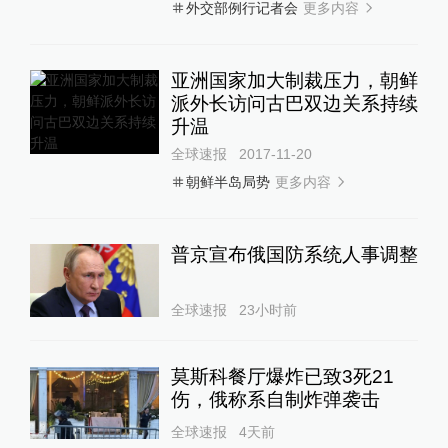
更多内容
外交部例行记者会
亚洲国家加大制裁压力，朝鲜
派外长访问古巴双边关系持续
升温
全球速报
2017-11-20
更多内容
朝鲜半岛局势
普京宣布俄国防系统人事调整
全球速报
23小时前
莫斯科餐厅爆炸已致3死21
伤，俄称系自制炸弹袭击
全球速报
4天前