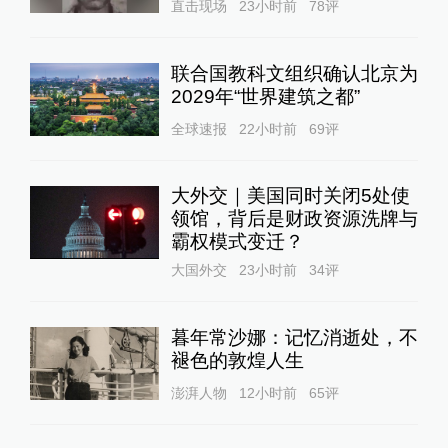
直击现场
23小时前
78
评
联合国教科文组织确认北京为
2029年“世界建筑之都”
全球速报
22小时前
69
评
大外交｜美国同时关闭5处使
领馆，背后是财政资源洗牌与
霸权模式变迁？
大国外交
23小时前
34
评
暮年常沙娜：记忆消逝处，不
褪色的敦煌人生
澎湃人物
12小时前
65
评