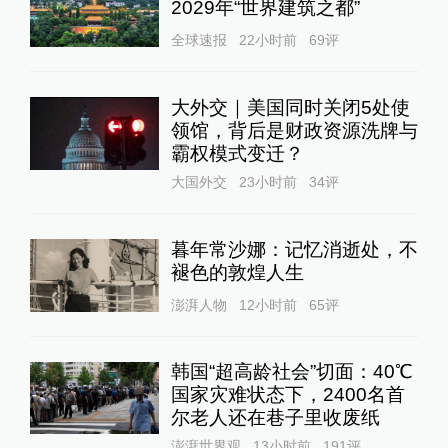
2029年“世界建筑之都”
全球速报
22小时前
69
评
大外交｜美国同时关闭5处使
领馆，背后是财政资源洗牌与
霸权模式变迁？
大国外交
23小时前
34
评
暮年常沙娜：记忆消逝处，不
褪色的敦煌人生
澎湃人物
12小时前
65
评
韩国“超高龄社会”切面：40℃
国家灾难状态下，2400名首
尔老人还在巷子里收废纸
澎湃世界观
13小时前
191
评