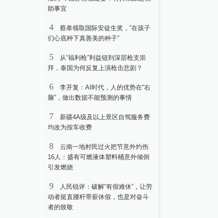
助事宜
4
蔡皋领取国际安徒生奖，“在孩子
们心底种下真善美的种子”
5
从“福利枪”利益链到深层枪支崇
拜，泰国为何反复上演枪击悲剧？
6
李开复：AI时代，人的优势在“右
脑”，做出数据不能预测的事情
7
新疆4A级及以上景区自驾服务费
均改为按车收费
8
云南一地村民过火把节意外灼伤
16人：盛有可燃液体塑料桶意外倾倒
引发燃烧
9
人民锐评：破解“有假难休”，让劳
动者挺直腰杆带薪休假，也是对奋斗
者的致敬