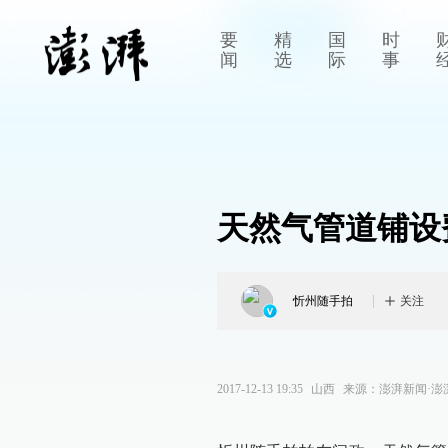
要
精
国
时
闻
选
际
事
天然气管道铺设
忻州随手拍
关注
2017-12-13 19:35
山西
来源：
澎湃新闻·澎