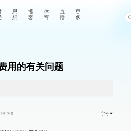
财
思
播
体
直
更
经
想
客
育
播
多
费用的有关问题
字号
湃号·政务