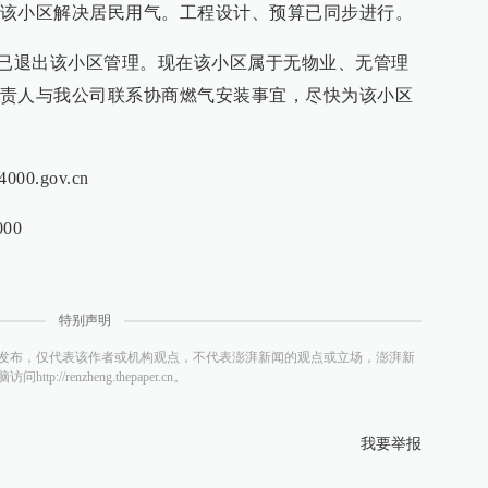
该小区解决居民用气。工程设计、预算已同步进行。
员已退出该小区管理。现在该小区属于无物业、无管理
责人与我公司联系协商燃气安装事宜，尽快为该小区
00.gov.cn
00
特别声明
发布，仅代表该作者或机构观点，不代表澎湃新闻的观点或立场，澎湃新
/renzheng.thepaper.cn。
我要举报