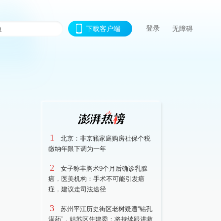
登录
下载客户端
无障碍
1
北京：非京籍家庭购房社保个税
缴纳年限下调为一年
2
女子称丰胸术9个月后确诊乳腺
癌，医美机构：手术不可能引发癌
症，建议走司法途径
3
苏州平江历史街区老树疑遭“钻孔
灌药”，姑苏区住建委：将持续跟进救