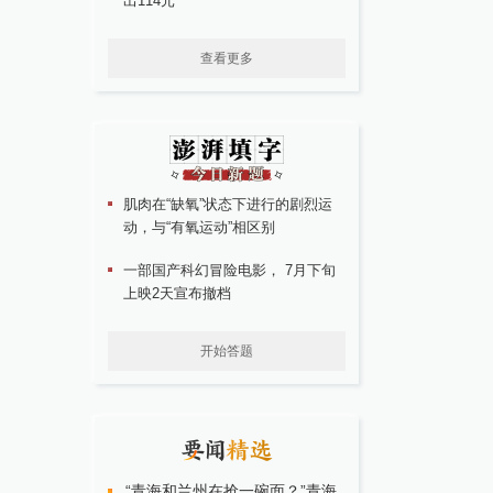
出114元
查看更多
肌肉在“缺氧”状态下进行的剧烈运
动，与“有氧运动”相区别
一部国产科幻冒险电影， 7月下旬
上映2天宣布撤档
开始答题
“青海和兰州在抢一碗面？”青海