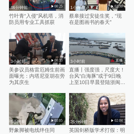
00:25
02:36
46分钟前
1小时前
竹叶青“入侵”风机塔，消
蔡皋接过安徒生奖，“现
防员用专业工具抓获
在是图画书的春天”
00:33
直播
3小时前
3小时前
美参议员格雷厄姆生前画
直播丨强度强，尺度大！
面曝光：内塔尼亚胡在旁
台风“白海豚”或于9日晚
为其庆生
上至10日早晨登陆浙闽沿
海
01:05
02:04
3小时前
25分钟前
野象脚被电线绊住同
英国剑桥版学术打假：明