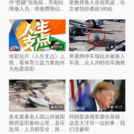
伴“怒砸”充电箱，充电站
星教授卷入造假风波，论
维修人员：维修费预估2
文被指抄袭超180处
万元
01:00
00:20
41分钟前
3小时前
体彩短片《人生支点》上
男童蹲停车场玩水被卷入
线，看体育公益力量如何
车底，众人20秒抬车施救
为热爱添彩
03:08
00:21
4小时前
4小时前
多名避暑老人因山洪被困
特朗普谈俄军袭击基辅：
陕西蓝田秦岭山里，县应
这是大洋另一边的事，我
急局：人员都安全，路暂
们没掺和