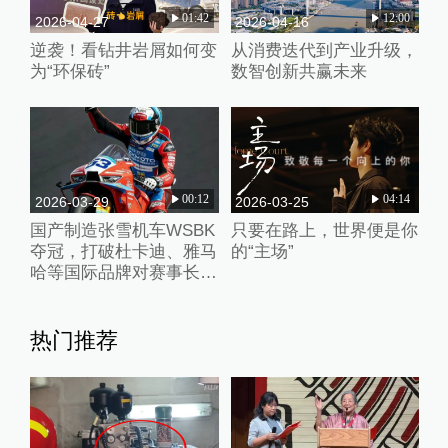
01:42
12:00
2026-04-27
2026-04-16
逆袭！看钻井岩屑如何变
从消费迭代到产业升级，
为“环保砖”
数智创新共赢未来
00:12
04:14
2026-03-29
2026-03-25
国产制造张雪机车WSBK
只要在路上，世界便是你
夺冠，打破杜卡迪、雅马
的“主场”
哈等国际品牌对赛事长期
垄断
热门推荐