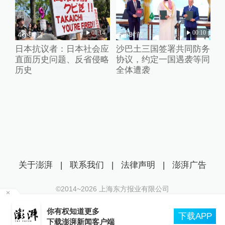
01:14
00:10
4小时前
5小时前
日本抗议者：日本社会应
沙巴土三国签署共同防务
直面历史问题、反省侵略
协议，约定一国遇袭等同
历史
全体遭袭
关于澎湃
|
联系我们
|
法律声明
|
澎湃广告
©2014~
2026
上海东方报业有限公司
沪ICP证：沪B2-20170116 | 沪ICP备14003370号
你有权知道更多
互联网新闻信息服务许可证：31120170006
下载APP
下载澎湃新闻客户端