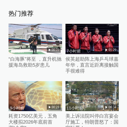
热门推荐
00:22
01:29
7小时前
7小时前
“白海豚”将至 ，直升机驰
侯英超助阵上海乒乓球嘉
援海岛救助5岁患儿
年华，直言近距离接触国
手很难得
00:21
00:34
9小时前
11小时前
耗资1750亿美元，五角
美上诉法院叫停白宫宴会
大楼拟2026年底前首
厅施工，特朗普怒了：国