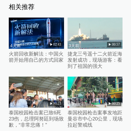
相关推荐
02:43
00:57
4天前
3天前
火箭回收新解法：中国火
捷龙三号遥十二火箭近海
箭开始用自己的方式回家
发射成功，现场游客：看
到了祖国的强大
00:23
00:25
1天前
1天前
泰国校园枪击案已致6死
泰国校园枪击案事发地距
23伤，总理阿努廷到场致
曼谷市中心20公里，现场
歉，“非常悲痛！”
拉起警戒线