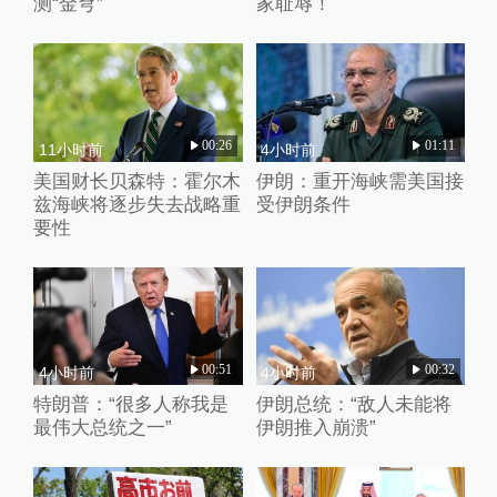
测“金穹”
家耻辱！
00:26
01:11
11小时前
4小时前
美国财长贝森特：霍尔木
伊朗：重开海峡需美国接
兹海峡将逐步失去战略重
受伊朗条件
要性
00:51
00:32
4小时前
4小时前
特朗普：“很多人称我是
伊朗总统：“敌人未能将
最伟大总统之一”
伊朗推入崩溃”