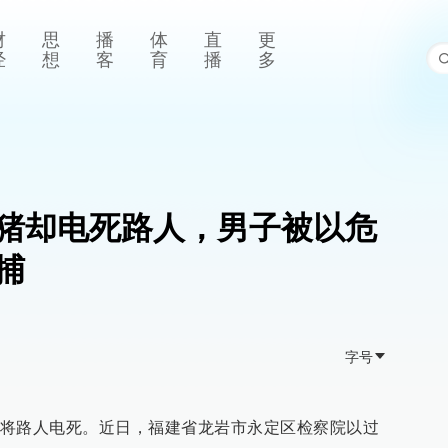
财
思
播
体
直
更
经
想
客
育
播
多
猪却电死路人，男子被以危
捕
字号
将路人电死。近日，福建省龙岩市永定区检察院以过