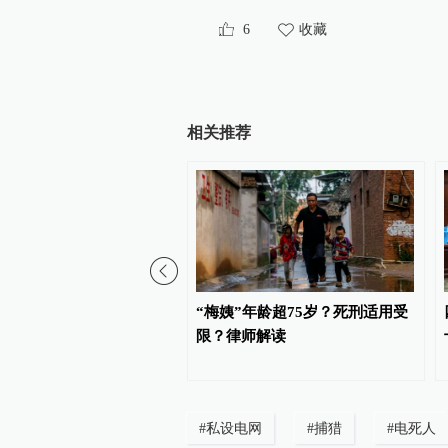
6
收藏
相关推荐
院：去年全省审结一审案
“梅姨”年龄超75岁？死刑适用受
机关败诉率18.95%
限？律师解读
#
私设电网
#
捕猎
#
电死人