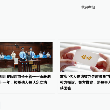
我要举报
四川资阳原市长王善平一审获刑
重庆“代人信访被判寻衅滋事”
十一年，检举他人被认定立功
检方撤诉、警方撤案，两被告
获国赔