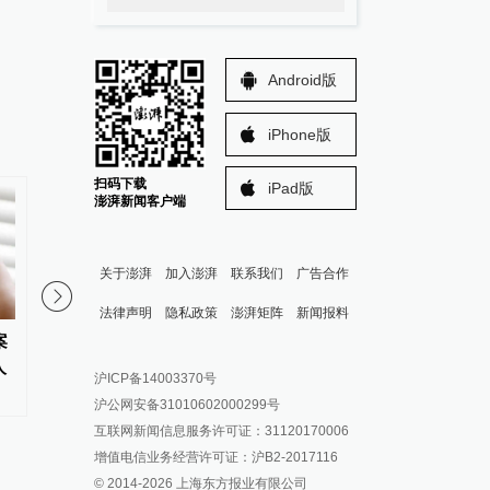
Android版
iPhone版
扫码下载
iPad版
澎湃新闻客户端
关于澎湃
加入澎湃
联系我们
广告合作
法律声明
隐私政策
澎湃矩阵
新闻报料
案
“梅姨”涉嫌拐卖儿童案被害家庭
青海高院：去年全省审
报料热线: 021-962866
澎湃新闻微博
人
盼正义审判，该案已移送审查起
件中行政机关败诉率18.
沪ICP备14003370号
报料邮箱: news@thepaper.cn
澎湃新闻公众号
诉
沪公网安备31010602000299号
澎湃新闻抖音号
互联网新闻信息服务许可证：31120170006
派生万物开放平台
增值电信业务经营许可证：沪B2-2017116
© 2014-
2026
上海东方报业有限公司
IP SHANGHAI