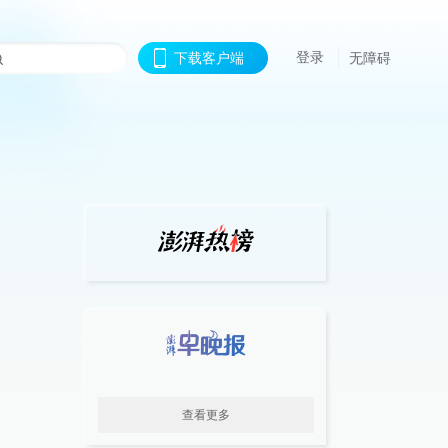
登录
下载客户端
无障碍
查看更多