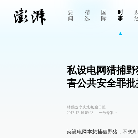
要
精
国
时
闻
选
际
事
私设电网猎捕野
害公共安全罪批
林巍杰 李庆炫/检察日报
2017-12-16 09:23
一号专案
>
架设电网本想捕猎野猪，不想却