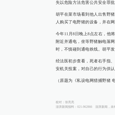
失以危险方法危害公共安全罪批
胡平在菜市场看到他人出售野猪
人购买了电野猪的设备，并在网
今年11月8日晚上8点左右，
附近并通电，坐等野猪触电落网
时，不慎碰到通电铁线。胡平发
经法医初步查看，死者右手指、
安机关投案，对自己的行为供
（原题为《私设电网猎捕野猪 
校对：
张亮亮
澎湃新闻报料：021-962866
澎湃新闻，未